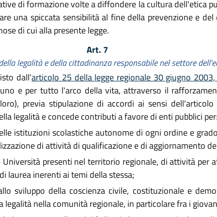
tive di formazione volte a diffondere la cultura dell'etica pub
e una spiccata sensibilità al fine della prevenzione e del c
inose di cui alla presente legge.
Art. 7
ella legalità e della cittadinanza responsabile nel settore dell'e
sto dall'
articolo 25 della legge regionale 30 giugno 2003,
no e per tutto l'arco della vita, attraverso il rafforzamen
loro), previa stipulazione di accordi ai sensi dell'articol
lla legalità e concede contributi a favore di enti pubblici per
lle istituzioni scolastiche autonome di ogni ordine e grado, d
lizzazione di attività di qualificazione e di aggiornamento de
Università presenti nel territorio regionale, di attività per at
i laurea inerenti ai temi della stessa;
llo sviluppo della coscienza civile, costituzionale e democ
a legalità nella comunità regionale, in particolare fra i giovan