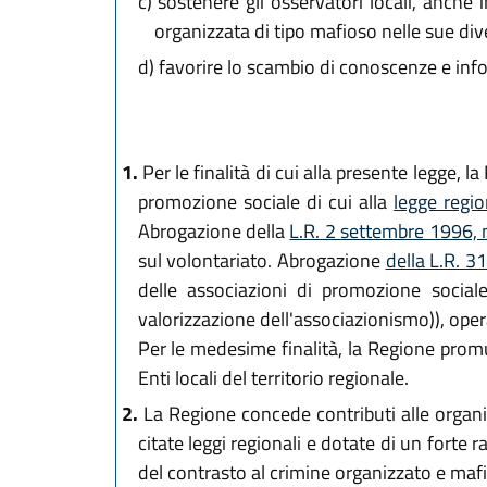
c)
sostenere gli osservatori locali, anche in
organizzata di tipo mafioso nelle sue dive
d)
favorire lo scambio di conoscenze e infor
1.
Per le finalità di cui alla presente legge, 
promozione sociale di cui alla
legge regi
Abrogazione della
L.R. 2 settembre 1996, 
sul volontariato. Abrogazione
della L.R. 3
delle associazioni di promozione social
valorizzazione dell'associazionismo)), opera
Per le medesime finalità, la Regione promu
Enti locali del territorio regionale.
2.
La Regione concede contributi alle organizza
citate leggi regionali e dotate di un forte r
del contrasto al crimine organizzato e maf