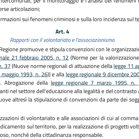
tercomunali, per il monitoraggio e l'analisi dei fenomeni di 
rse articolazioni;
mazioni sui fenomeni criminosi e sulla loro incidenza sul ter
Art. 4
Rapporti con il volontariato e l'associazionismo
la Regione promuove e stipula convenzioni con le organizzazio
onale 21 febbraio 2005, n. 12
(Norme per la valorizzazione 
n. 37
(Nuove norme regionali di attuazione della
legge 11 a
1 maggio 1993, n. 26
)) e alla
legge regionale 9 dicembre 200
e. Abrogazione della
legge regionale 7 marzo 1995, n.
nti nel settore dell'educazione alla legalità e del contrasto 
ove altresì la stipulazione di convenzioni da parte dei sog
zioni di volontariato e alle associazioni di cui al comma 1, 
adicamento sul territorio, per la realizzazione di progetti volt
ioso, nonché della cittadinanza responsabile.