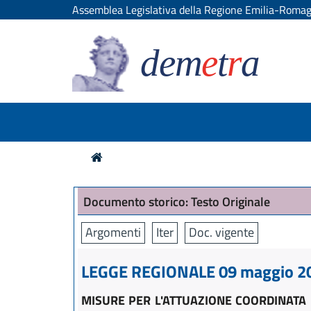
Assemblea Legislativa della Regione Emilia-Roma
dem
e
t
r
a
Documento storico: Testo Originale
Argomenti
Iter
Doc. vigente
LEGGE REGIONALE 09 maggio 201
MISURE PER L'ATTUAZIONE COORDINATA 