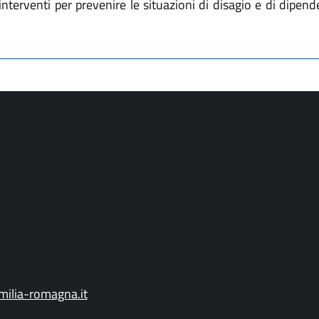
nterventi per prevenire le situazioni di disagio e di dipen
ilia-romagna.it