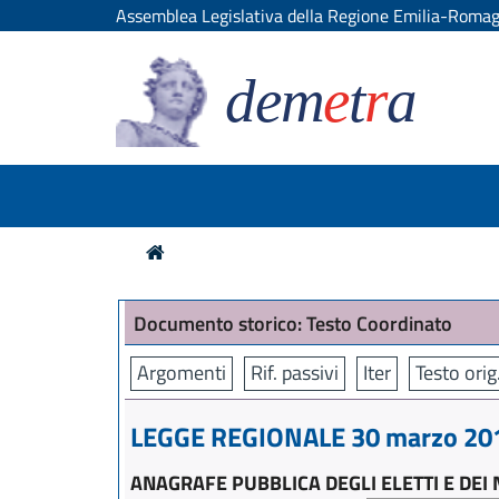
Assemblea Legislativa della Regione Emilia-Roma
dem
e
t
r
a
Documento storico: Testo Coordinato
Argomenti
Rif. passivi
Iter
Testo orig
LEGGE REGIONALE 30 marzo 2012
ANAGRAFE PUBBLICA DEGLI ELETTI E DEI