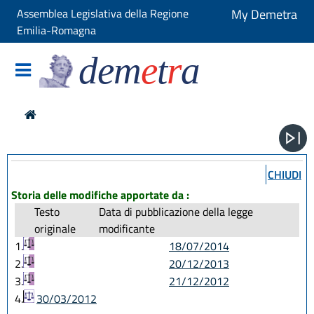
Assemblea Legislativa della Regione
My Demetra
Emilia-Romagna
dem
e
t
r
a
CHIUDI
Storia delle modifiche apportate da :
Testo
Data di pubblicazione della legge
originale
modificante
1.
18/07/2014
2.
20/12/2013
3.
21/12/2012
4.
30/03/2012