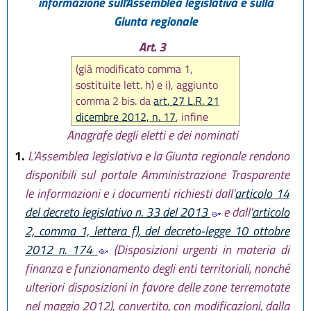
informazione sull'Assemblea legislativa e sulla
Giunta regionale
Art. 3
(già modificato comma 1,
sostituite lett. h) e i), aggiunto
comma 2 bis. da
art. 27 L.R. 21
dicembre 2012, n. 17
, infine
sostituito intero articolo da
art.
Anagrafe degli eletti e dei nominati
12 L.R. 18 luglio 2014, n. 15
)
1.
L'Assemblea legislativa e la Giunta regionale rendono
disponibili sul portale Amministrazione Trasparente
le informazioni e i documenti richiesti dall'
articolo 14
del decreto legislativo n. 33 del 2013
e dall'
articolo
2, comma 1, lettera f), del decreto-legge 10 ottobre
2012 n. 174
(Disposizioni urgenti in materia di
finanza e funzionamento degli enti territoriali, nonché
ulteriori disposizioni in favore delle zone terremotate
nel maggio 2012), convertito, con modificazioni, dalla