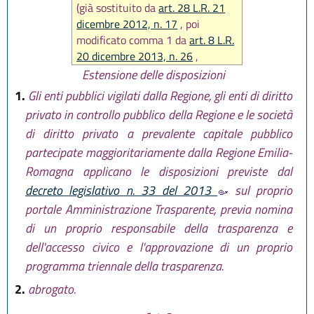
(già sostituito da
art. 28 L.R. 21
dicembre 2012, n. 17
, poi
modificato comma 1 da
art. 8 L.R.
20 dicembre 2013, n. 26
,
nuovamente sostituito da
art. 12
Estensione delle disposizioni
L.R. 18 luglio 2014, n. 15
, infine
1.
Gli enti pubblici vigilati dalla Regione, gli enti di diritto
abrogato comma 2 da
art. 15 L.R.
privato in controllo pubblico della Regione e le società
30 aprile 2015, n. 2
)
di diritto privato a prevalente capitale pubblico
partecipate maggioritariamente dalla Regione Emilia-
Romagna applicano le disposizioni previste dal
decreto legislativo n. 33 del 2013
sul proprio
portale Amministrazione Trasparente, previa nomina
di un proprio responsabile della trasparenza e
dell'accesso civico e l'approvazione di un proprio
programma triennale della trasparenza.
2.
abrogato.