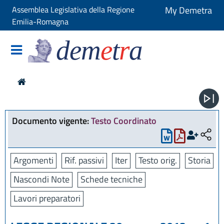
Assemblea Legislativa della Regione
My Demetra
Emilia-Romagna
dem
e
t
r
a
Documento vigente:
Testo Coordinato
Argomenti
Rif. passivi
Iter
Testo orig.
Storia
Nascondi Note
Schede tecniche
Lavori preparatori