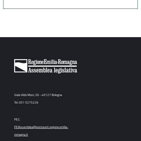
Viale Aldo Moro, 50 - 40127 Bologna
Tel. 051 5275226
PEC:
PEIAssemblea@postacert.regione.emilia-
romagna.it