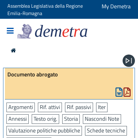
Assemblea Legislativa della Regione
My Demetra
Emilia-Romagna
dem
e
t
r
a
Documento abrogato
Argomenti
Rif. attivi
Rif. passivi
Iter
Annessi
Testo orig.
Storia
Nascondi Note
Valutazione politiche pubbliche
Schede tecniche