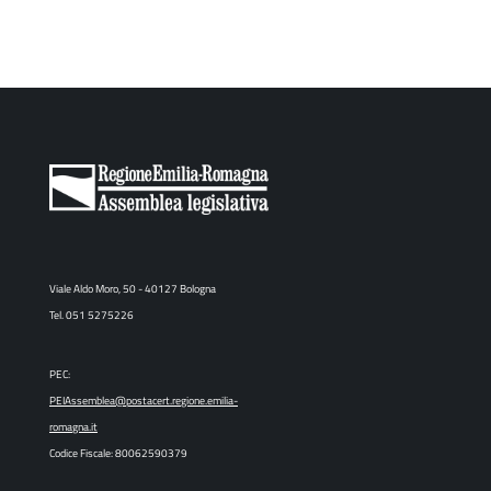
Viale Aldo Moro, 50 - 40127 Bologna
Tel. 051 5275226
PEC:
PEIAssemblea@postacert.regione.emilia-
romagna.it
Codice Fiscale: 80062590379