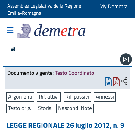
Assemblea Legislativa della Regione
My Demetra
Emilia-Romagna
dem
e
t
r
a
Documento vigente:
Testo Coordinato
Argomenti
Rif. attivi
Rif. passivi
Annessi
Testo orig.
Storia
Nascondi Note
LEGGE REGIONALE 26 luglio 2012, n. 9