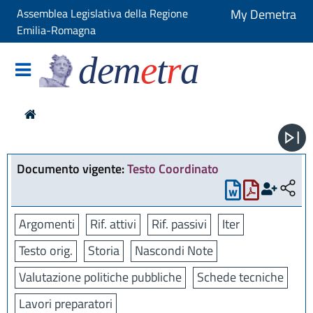
Assemblea Legislativa della Regione
My Demetra
Emilia-Romagna
dem
e
t
r
a
Documento vigente:
Testo Coordinato
Argomenti
Rif. attivi
Rif. passivi
Iter
Testo orig.
Storia
Nascondi Note
Valutazione politiche pubbliche
Schede tecniche
Lavori preparatori