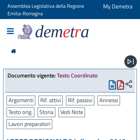
Assemblea Legislativa della Regione
My Demetra
Emilia-Romagna
dem
e
t
r
a
Documento vigente:
Testo Coordinato
Argomenti
Rif. attivi
Rif. passivi
Annessi
Testo orig.
Storia
Vedi Note
Lavori preparatori