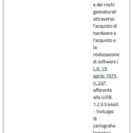
e dei rischi
geonaturali
attraverso
l'acquisto di
hardware e
l'acquisto e
la
realizzazione
di software (
L.R. 19
aprile 1975,
n. 24
)",
afferente
alla U.P.B.
1.2.3.3.4440
- Sviluppo
di
cartografia
tematica