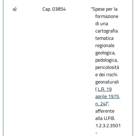
a)
Cap. 03854
"Spese per la
formazione
di una
cartografia
tematica
regionale
geologica,
pedologica,
pericolosità
e dei rischi
geonaturali
(
L.R. 19
aprile 1975,
n. 24
)",
afferente
alla U.P.B.
1.2.3.2.3501
-