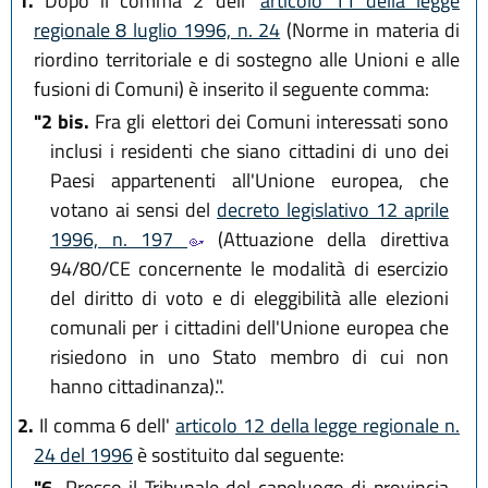
1.
Dopo il comma 2 dell'
articolo 11 della legge
regionale 8 luglio 1996, n. 24
(Norme in materia di
riordino territoriale e di sostegno alle Unioni e alle
fusioni di Comuni) è inserito il seguente comma:
"2 bis.
Fra gli elettori dei Comuni interessati sono
inclusi i residenti che siano cittadini di uno dei
Paesi appartenenti all'Unione europea, che
votano ai sensi del
decreto legislativo 12 aprile
1996, n. 197
(Attuazione della direttiva
94/80/CE concernente le modalità di esercizio
del diritto di voto e di eleggibilità alle elezioni
comunali per i cittadini dell'Unione europea che
risiedono in uno Stato membro di cui non
hanno cittadinanza).".
2.
Il comma 6 dell'
articolo 12 della legge regionale n.
24 del 1996
è sostituito dal seguente:
"6.
Presso il Tribunale del capoluogo di provincia