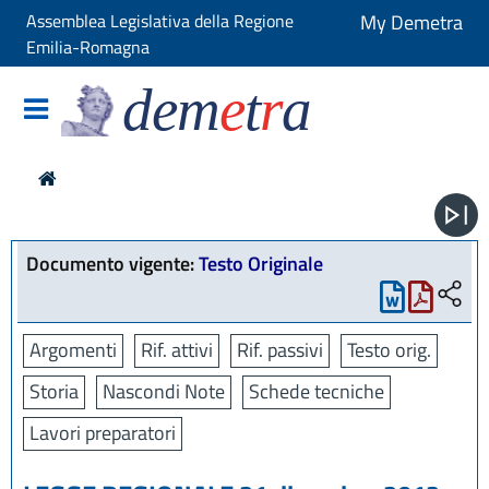
Assemblea Legislativa della Regione
My Demetra
Emilia-Romagna
dem
e
t
r
a
Documento vigente:
Testo Originale
Argomenti
Rif. attivi
Rif. passivi
Testo orig.
Storia
Nascondi Note
Schede tecniche
Lavori preparatori