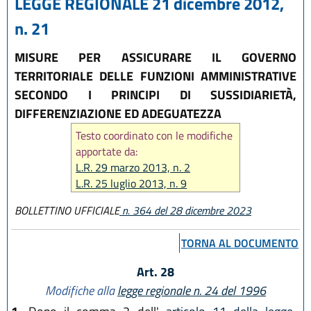
LEGGE REGIONALE 21 dicembre 2012,
n. 21
MISURE PER ASSICURARE IL GOVERNO
TERRITORIALE DELLE FUNZIONI AMMINISTRATIVE
SECONDO I PRINCIPI DI SUSSIDIARIETÀ,
DIFFERENZIAZIONE ED ADEGUATEZZA
Testo coordinato con le modifiche
apportate da:
L.R. 29 marzo 2013, n. 2
L.R. 25 luglio 2013, n. 9
L.R. 21 novembre 2013, n. 23
BOLLETTINO UFFICIALE
n. 364 del 28 dicembre 2023
L.R. 18 luglio 2014, n. 17
L.R. 30 luglio 2015, n. 13
TORNA AL DOCUMENTO
L.R. 29 luglio 2016, n. 15
L.R. 28 dicembre 2023, n. 17
Art. 28
Modifiche alla
legge regionale n. 24 del 1996