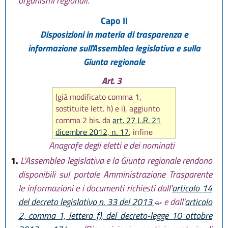
organismi regionali.
Capo II
Disposizioni in materia di trasparenza e
informazione sull'Assemblea legislativa e sulla
Giunta regionale
Art. 3
(già modificato comma 1,
sostituite lett. h) e i), aggiunto
comma 2 bis. da
art. 27 L.R. 21
dicembre 2012, n. 17
, infine
sostituito intero articolo da
art.
Anagrafe degli eletti e dei nominati
12 L.R. 18 luglio 2014, n. 15
)
1.
L'Assemblea legislativa e la Giunta regionale rendono
disponibili sul portale Amministrazione Trasparente
le informazioni e i documenti richiesti dall'
articolo 14
del decreto legislativo n. 33 del 2013
e dall'
articolo
2, comma 1, lettera f), del decreto-legge 10 ottobre