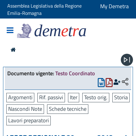
Assemblea Legislativa della Regione
My Demetra
Emilia-Romagna
dem
e
t
r
a
Documento vigente:
Testo Coordinato
Argomenti
Rif. passivi
Iter
Testo orig.
Storia
Nascondi Note
Schede tecniche
Lavori preparatori