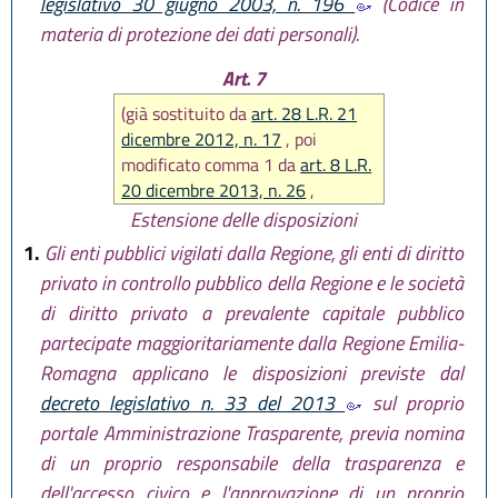
legislativo 30 giugno 2003, n. 196
(Codice in
materia di protezione dei dati personali).
Art. 7
(già sostituito da
art. 28 L.R. 21
dicembre 2012, n. 17
, poi
modificato comma 1 da
art. 8 L.R.
20 dicembre 2013, n. 26
,
nuovamente sostituito da
art. 12
Estensione delle disposizioni
L.R. 18 luglio 2014, n. 15
, infine
1.
Gli enti pubblici vigilati dalla Regione, gli enti di diritto
abrogato comma 2 da
art. 15 L.R.
privato in controllo pubblico della Regione e le società
30 aprile 2015, n. 2
)
di diritto privato a prevalente capitale pubblico
partecipate maggioritariamente dalla Regione Emilia-
Romagna applicano le disposizioni previste dal
decreto legislativo n. 33 del 2013
sul proprio
portale Amministrazione Trasparente, previa nomina
di un proprio responsabile della trasparenza e
dell'accesso civico e l'approvazione di un proprio