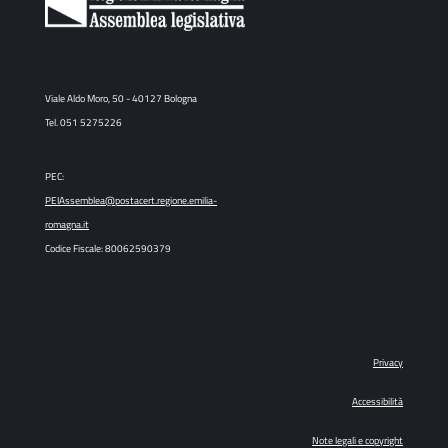
Viale Aldo Moro, 50 - 40127 Bologna
Tel. 051 5275226
PEC:
PEIAssemblea@postacert.regione.emilia-
romagna.it
Codice Fiscale: 80062590379
Privacy
Accessibilità
Note legali e copyright