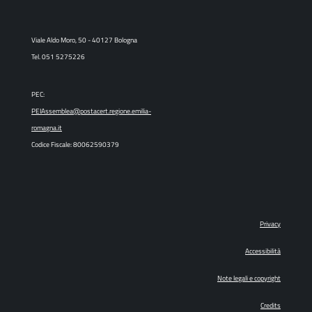
Viale Aldo Moro, 50 - 40127 Bologna
Tel. 051 5275226
PEC:
PEIAssemblea@postacert.regione.emilia-
romagna.it
Codice Fiscale: 80062590379
Privacy
Accessibilità
Note legali e copyright
Credits