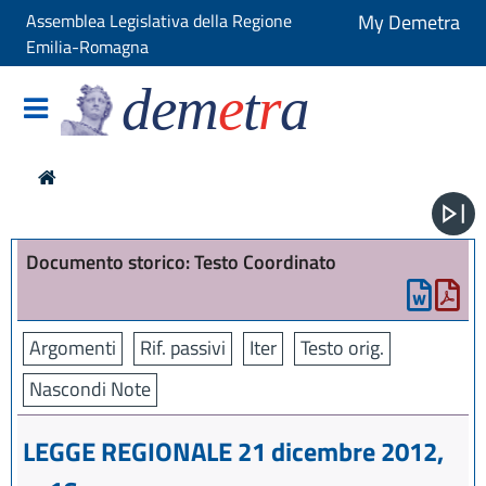
Assemblea Legislativa della Regione
My Demetra
Emilia-Romagna
dem
e
t
r
a
Documento storico: Testo Coordinato
Argomenti
Rif. passivi
Iter
Testo orig.
Nascondi Note
LEGGE REGIONALE 21 dicembre 2012,