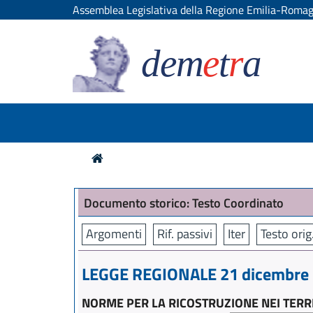
Assemblea Legislativa della Regione Emilia-Roma
dem
e
t
r
a
Documento storico: Testo Coordinato
Argomenti
Rif. passivi
Iter
Testo orig
LEGGE REGIONALE 21 dicembre 2
NORME PER LA RICOSTRUZIONE NEI TERRI