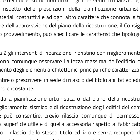
 e dei nuclei storici non urbani, gli interventi di riparazion
ispetto delle prescrizioni della pianificazione urbanist
ateriali costruttivi e ad ogni altro carattere che connota la tr
more dell'approvazione del piano della ricostruzione, il Cons
o provvedimento, può specificare le caratteristiche tipologi
 2 gli interventi di riparazione, ripristino con migliorament
evono comunque osservare l'altezza massima dell'edificio or
ento degli elementi architettonici principali che caratterizzav
ire o prescrivere, in sede di rilascio del titolo abilitativo ed
ano circostante.
i dalla pianificazione urbanistica o dal piano della ricostr
iglioramento sismico e di ricostruzione degli edifici del ce
 può consentire, previo rilascio comunque di permesso 
 superficie utile e di quella accessoria rispetto al fabbricato
so il rilascio dello stesso titolo edilizio e senza recupero 