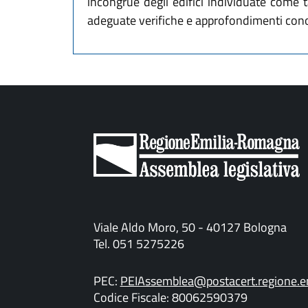
incongrue degli edifici individuate come ta
adeguate verifiche e approfondimenti conos
Viale Aldo Moro, 50 - 40127 Bologna
Tel. 051 5275226
PEC:
PEIAssemblea@postacert.regione.em
Codice Fiscale: 80062590379