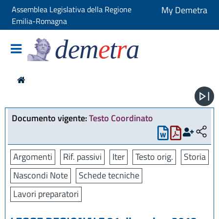
Assemblea Legislativa della Regione
My Demetra
Emilia-Romagna
dem
e
t
r
a
Documento vigente:
Testo Coordinato
Argomenti
Rif. passivi
Iter
Testo orig.
Storia
Nascondi Note
Schede tecniche
Lavori preparatori