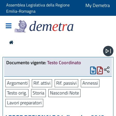
Assemblea Legislativa della Regione
My Demetra
Emilia-Romagna
dem
e
t
r
a
Documento vigente:
Testo Coordinato
Argomenti
Rif. attivi
Rif. passivi
Annessi
Testo orig.
Storia
Nascondi Note
Lavori preparatori