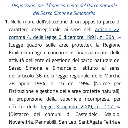
L.R. 27 dicembre 2018, n. 24
Disposizioni per il finanziamento del Parco naturale
L.R. 29 dicembre 2020, n. 11
del Sasso Simone e Simoncello
L.R. 28 dicembre 2021, n. 19
1.
Nelle more dell'istituzione di un apposito parco di
L.R. 28 luglio 2023, n. 10
carattere interregionale, ai sensi dell'
articolo 22,
comma 4, della legge 6 dicembre 1991, n. 394
(Legge quadro sulle aree protette), la Regione
Emilia-Romagna concorre al finanziamento delle
attività dell'ente di gestione del parco naturale del
Sasso Simone e Simoncello, istituito ai sensi
dell'articolo 36 della legge regionale delle Marche
28 aprile 1994, n. 15 del 1994 (Norme per
l'istituzione e gestione delle aree protette naturali),
in proporzione della superficie ricompresa, per
effetto della
legge 3 agosto 2009, n. 117
(Distacco dei comuni di Casteldelci, Maiolo,
Novafeltria, Pennabilli, San Leo, Sant'Agata Feltria e