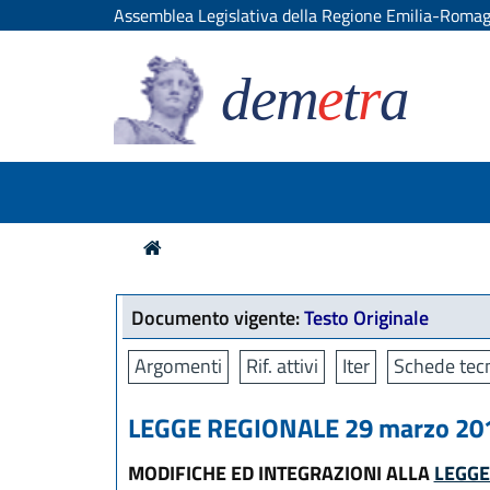
Assemblea Legislativa della Regione Emilia-Roma
dem
e
t
r
a
Documento vigente:
Testo Originale
Argomenti
Rif. attivi
Iter
Schede tec
LEGGE REGIONALE 29 marzo 2013
MODIFICHE ED INTEGRAZIONI ALLA
LEGGE