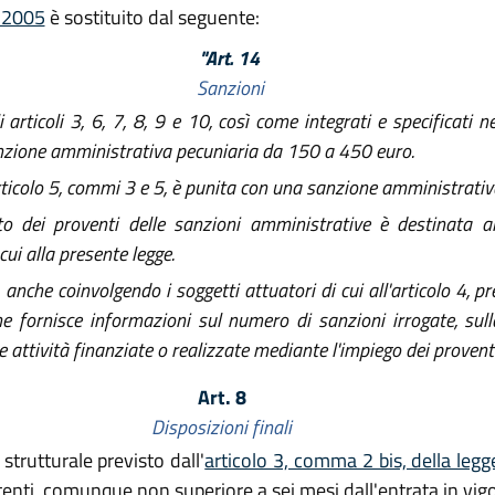
l 2005
è sostituito dal seguente:
"Art. 14
Sanzioni
 articoli 3, 6, 7, 8, 9 e 10, così come integrati e specificati n
sanzione amministrativa pecuniaria da 150 a 450 euro.
'articolo 5, commi 3 e 5, è punita con una sanzione amministrat
ei proventi delle sanzioni amministrative è destinata alla 
 cui alla presente legge.
anche coinvolgendo i soggetti attuatori di cui all'articolo 4,
 fornisce informazioni sul numero di sanzioni irrogate, sulla 
 attività finanziate o realizzate mediante l'impiego dei proventi 
Art. 8
Disposizioni finali
trutturale previsto dall'
articolo 3, comma 2 bis, della legg
enti, comunque non superiore a sei mesi dall'entrata in vigo