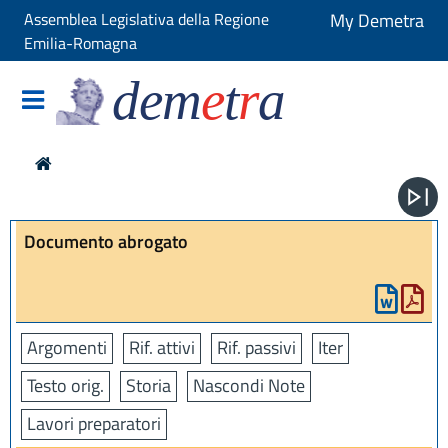
Assemblea Legislativa della Regione
My Demetra
Emilia-Romagna
dem
e
t
r
a
Documento abrogato
Argomenti
Rif. attivi
Rif. passivi
Iter
Testo orig.
Storia
Nascondi Note
Lavori preparatori