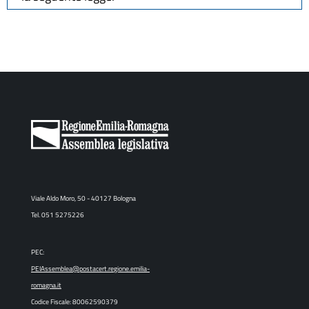
Viale Aldo Moro, 50 - 40127 Bologna
Tel. 051 5275226
PEC:
PEIAssemblea@postacert.regione.emilia-
romagna.it
Codice Fiscale: 80062590379