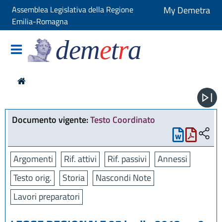
Assemblea Legislativa della Regione
My Demetra
Emilia-Romagna
dem
e
t
r
a
Documento vigente:
Testo Coordinato
Argomenti
Rif. attivi
Rif. passivi
Annessi
Testo orig.
Storia
Nascondi Note
Lavori preparatori