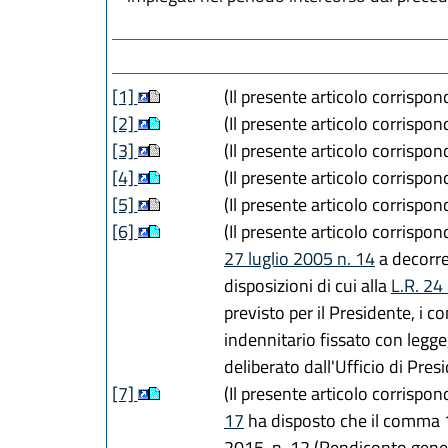
[1]
(Il presente articolo corrispon
[2]
(Il presente articolo corrispon
[3]
(Il presente articolo corrispon
[4]
(Il presente articolo corrispond
[5]
(Il presente articolo corrispon
[6]
(Il presente articolo corrispon
27 luglio 2005 n. 14
a decorre
disposizioni di cui alla
L.R. 24
previsto per il Presidente, i 
indennitario fissato con legg
deliberato dall'Ufficio di Pres
[7]
(Il presente articolo corrispon
17
ha disposto che il comma 10 
2015, n. 12 (Rendiconto gener