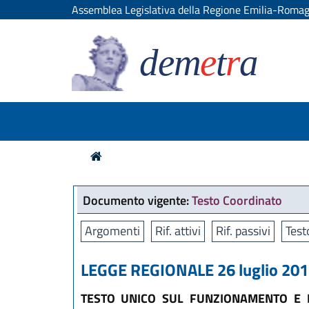
Assemblea Legislativa della Regione Emilia-Roma
dem
e
t
r
a
Documento vigente:
Testo Coordinato
Argomenti
Rif. attivi
Rif. passivi
Test
LEGGE REGIONALE 26 luglio 2013
TESTO UNICO SUL FUNZIONAMENTO E L