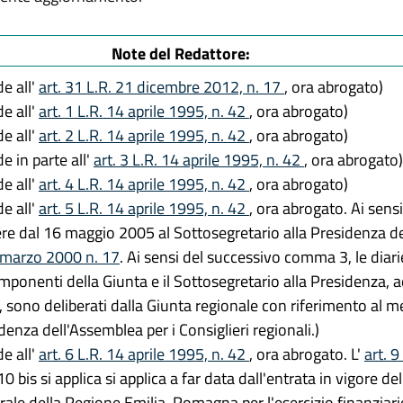
Note del Redattore:
de all'
art. 31 L.R. 21 dicembre 2012, n. 17
, ora abrogato)
de all'
art. 1 L.R. 14 aprile 1995, n. 42
, ora abrogato)
de all'
art. 2 L.R. 14 aprile 1995, n. 42
, ora abrogato)
e in parte all'
art. 3 L.R. 14 aprile 1995, n. 42
, ora abrogato)
de all'
art. 4 L.R. 14 aprile 1995, n. 42
, ora abrogato)
de all'
art. 5 L.R. 14 aprile 1995, n. 42
, ora abrogato. Ai sens
re dal 16 maggio 2005 al Sottosegretario alla Presidenza del
 marzo 2000 n. 17
. Ai sensi del successivo comma 3, le diarie
componenti della Giunta e il Sottosegretario alla Presidenza,
e, sono deliberati dalla Giunta regionale con riferimento al
idenza dell'Assemblea per i Consiglieri regionali.)
de all'
art. 6 L.R. 14 aprile 1995, n. 42
, ora abrogato. L'
art. 9
bis si applica si applica a far data dall'entrata in vigore del
ale della Regione Emilia-Romagna per l'esercizio finanziari