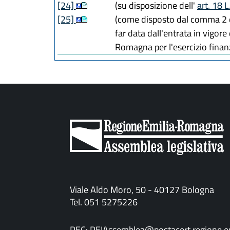
[24]
(su disposizione dell'
art. 18 L
[25]
(come disposto dal comma 2 
far data dall'entrata in vigore
Romagna per l'esercizio finan
Viale Aldo Moro, 50 - 40127 Bologna
Tel. 051 5275226
PEC:
PEIAssemblea@postacert.regione.em