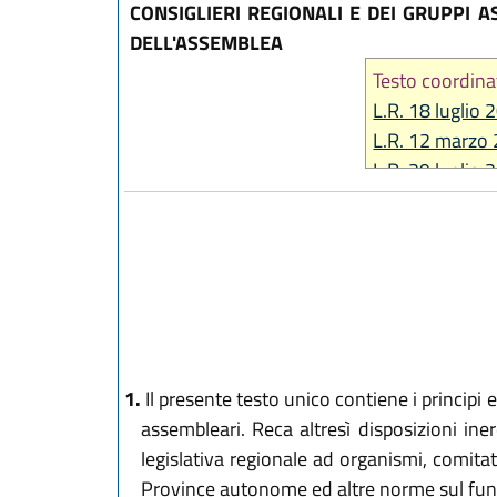
CONSIGLIERI REGIONALI E DEI GRUPPI 
DELL'ASSEMBLEA
Testo coordina
L.R. 18 luglio 
L.R. 12 marzo 
L.R. 29 luglio 
L.R. 21 ottobr
L.R. 27 dicemb
L.R. 20 dicemb
L.R. 30 luglio 
L.R. 3 agosto 
L.R. 27 dicemb
1.
Il presente testo unico contiene i principi e
assembleari. Reca altresì disposizioni ine
legislativa regionale ad organismi, comitat
Province autonome ed altre norme sul funz