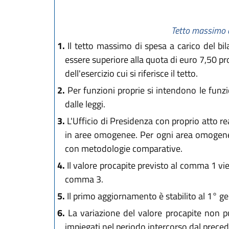
Tetto massimo d
1.
Il tetto massimo di spesa a carico del bil
essere superiore alla quota di euro 7,50 pr
dell'esercizio cui si riferisce il tetto.
2.
Per funzioni proprie si intendono le funzio
dalle leggi.
3.
L'Ufficio di Presidenza con proprio atto re
in aree omogenee. Per ogni area omogenea
con metodologie comparative.
4.
Il valore procapite previsto al comma 1 vie
comma 3.
5.
Il primo aggiornamento è stabilito al 1° g
6.
La variazione del valore procapite non pu
impiegati nel periodo intercorso dal prec