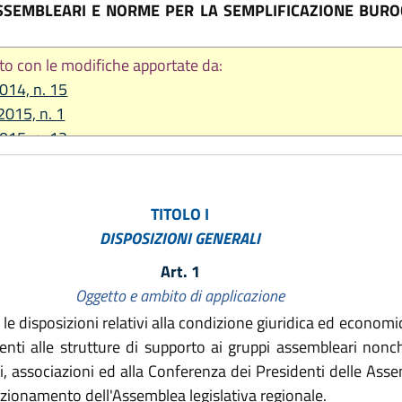
ASSEMBLEARI E NORME PER LA SEMPLIFICAZIONE BUROC
to con le modifiche apportate da:
2014, n. 15
2015, n. 1
2015, n. 12
e 2015, n.17
re 2017, n.25
re 2018, n. 21
TITOLO I
2019, n. 13
DISPOSIZIONI GENERALI
2022, n. 11
Art. 1
re 2022, n. 23
Oggetto e ambito di applicazione
 le disposizioni relativi alla condizione giuridica ed economic
renti alle strutture di supporto ai gruppi assembleari nonc
i, associazioni ed alla Conferenza dei Presidenti delle Assem
ionamento dell'Assemblea legislativa regionale.