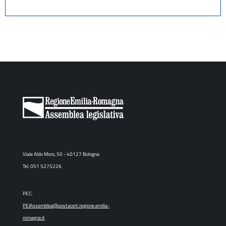
Viale Aldo Moro, 50 - 40127 Bologna
Tel. 051 5275226
PEC:
PEIAssemblea@postacert.regione.emilia-
romagna.it