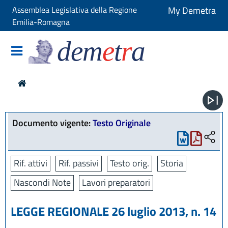
Assemblea Legislativa della Regione
My Demetra
Emilia-Romagna
dem
e
t
r
a
Documento vigente:
Testo Originale
Rif. attivi
Rif. passivi
Testo orig.
Storia
Nascondi Note
Lavori preparatori
LEGGE REGIONALE 26 luglio 2013, n. 14