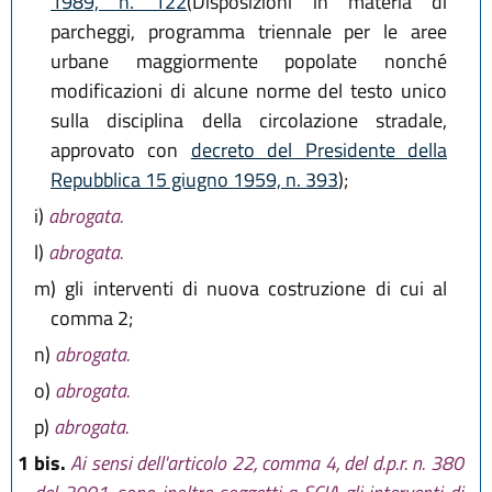
1989, n. 122
(Disposizioni in materia di
parcheggi, programma triennale per le aree
urbane maggiormente popolate nonché
modificazioni di alcune norme del testo unico
sulla disciplina della circolazione stradale,
approvato con
decreto del Presidente della
Repubblica 15 giugno 1959, n. 393
);
i)
abrogata.
l)
abrogata.
m)
gli interventi di nuova costruzione di cui al
comma 2;
n)
abrogata.
o)
abrogata.
p)
abrogata.
1 bis.
Ai sensi dell'articolo 22, comma 4, del d.p.r. n. 380