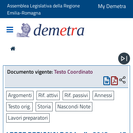
Assemblea Legislativa della Regione
My Demetra
Emilia-Romagna
dem
e
t
r
a
Documento vigente:
Testo Coordinato
Argomenti
Rif. attivi
Rif. passivi
Annessi
Testo orig.
Storia
Nascondi Note
Lavori preparatori