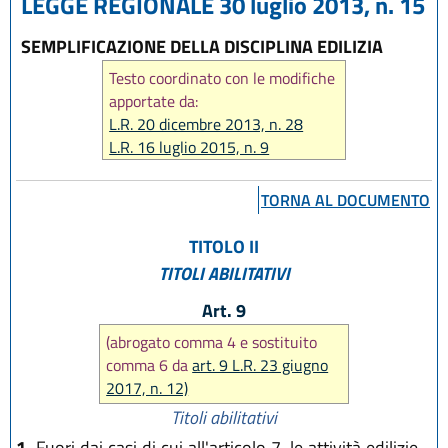
LEGGE REGIONALE 30 luglio 2013, n. 15
SEMPLIFICAZIONE DELLA DISCIPLINA EDILIZIA
Testo coordinato con le modifiche
apportate da:
L.R. 20 dicembre 2013, n. 28
L.R. 16 luglio 2015, n. 9
L.R. 23 giugno 2017, n. 12
L.R. 21 dicembre 2017, n. 24
TORNA AL DOCUMENTO
L.R. 29 dicembre 2020, n. 14
L.R. 20 maggio 2021, n. 5
TITOLO II
L.R. 3 agosto 2022, n. 11
TITOLI ABILITATIVI
L.R. 13 aprile 2023, n. 3
L.R. 12 luglio 2023, n. 7
Art. 9
L.R. 28 dicembre 2023, n. 17
(abrogato comma 4 e sostituito
L.R. 14 giugno 2024, n. 7
comma 6 da
art. 9 L.R. 23 giugno
L.R. 31 marzo 2025, n. 2
2017, n. 12)
L.R. 25 luglio 2025, n. 5
Titoli abilitativi
L.R. 29 dicembre 2025, n. 11
1.
Fuori dai casi di cui all'articolo 7, le attività edilizie,