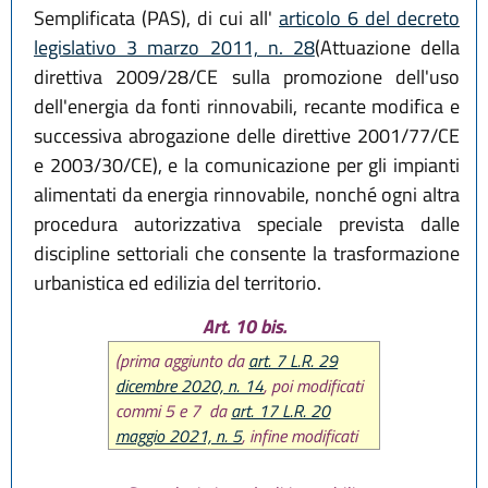
Semplificata (PAS), di cui all'
articolo 6 del decreto
legislativo 3 marzo 2011, n. 28
(Attuazione della
direttiva 2009/28/CE sulla promozione dell'uso
dell'energia da fonti rinnovabili, recante modifica e
successiva abrogazione delle direttive 2001/77/CE
e 2003/30/CE), e la comunicazione per gli impianti
alimentati da energia rinnovabile, nonché ogni altra
procedura autorizzativa speciale prevista dalle
discipline settoriali che consente la trasformazione
urbanistica ed edilizia del territorio.
Art. 10 bis.
(prima aggiunto da
art. 7 L.R. 29
dicembre 2020, n. 14
, poi modificati
commi 5 e 7 da
art. 17 L.R. 20
maggio 2021, n. 5
, infine modificati
commi 3 e 4 ed inserito comma 7 bis
da
art. 2 L.R. 25 luglio 2025, n. 5
)