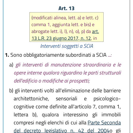
Art. 13
(modificati alinea, lett. a) e lett. c)
comma 1, aggiunta lett. e bis) e
abrogate lett. i), l), n), o), p) da
art.
13 L.R. 23 giugno 2017, n. 12
, in
seguito sostituite lett. a) e c)
Interventi soggetti a SCIA
comma 1, aggiunto comma 1 bis e
1.
Sono obbligatoriamente subordinati a SCIA
...:
modificato comma 4 da
art. 10 L.R.
a)
gli interventi di manutenzione straordinaria e le
29 dicembre 2020, n. 14
, poi
opere interne qualora riguardino le parti strutturali
modificato comma 1 da
art. 18
L.R. 20 maggio 2021, n. 5
e comma
dell'edificio o modifiche ai prospetti;
1 bis da
art. 6 L.R. 3 agosto 2022,
b)
gli interventi volti all'eliminazione delle barriere
n.11
)
architettoniche, sensoriali e psicologico-
cognitive come definite all'articolo 7, comma 1,
lettera b), qualora interessino gli immobili
compresi negli elenchi di cui alla
Parte Seconda
del decreto legislativo n. 42 del 2004
o gli