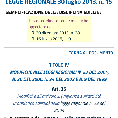
LEGGE REGIONALE 30 luglio 2013, n. 15
SEMPLIFICAZIONE DELLA DISCIPLINA EDILIZIA
Testo coordinato con le modifiche
apportate da:
L.R. 20 dicembre 2013, n. 28
L.R. 16 luglio 2015, n. 9
L.R. 23 giugno 2017, n. 12
L.R. 21 dicembre 2017, n. 24
TORNA AL DOCUMENTO
L.R. 29 dicembre 2020, n. 14
L.R. 20 maggio 2021, n. 5
TITOLO IV
L.R. 3 agosto 2022, n. 11
MODIFICHE ALLE LEGGI REGIONALI N. 23 DEL 2004,
L.R. 13 aprile 2023, n. 3
N. 20 DEL 2000, N. 34 DEL 2002 E N. 9 DEL 1999
L.R. 12 luglio 2023, n. 7
L.R. 28 dicembre 2023, n. 17
Art. 35
L.R. 14 giugno 2024, n. 7
Modifiche all'articolo 2 (Vigilanza sull'attività
L.R. 31 marzo 2025, n. 2
urbanistico edilizia) della
legge regionale n. 23 del
L.R. 25 luglio 2025, n. 5
2004
L.R. 29 dicembre 2025, n. 11