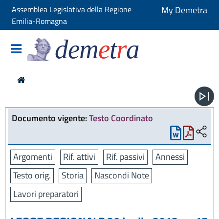
Assemblea Legislativa della Regione
My Demetra
Emilia-Romagna
dem
e
t
r
a
Documento vigente:
Testo Coordinato
Argomenti
Rif. attivi
Rif. passivi
Annessi
Testo orig.
Storia
Nascondi Note
Lavori preparatori