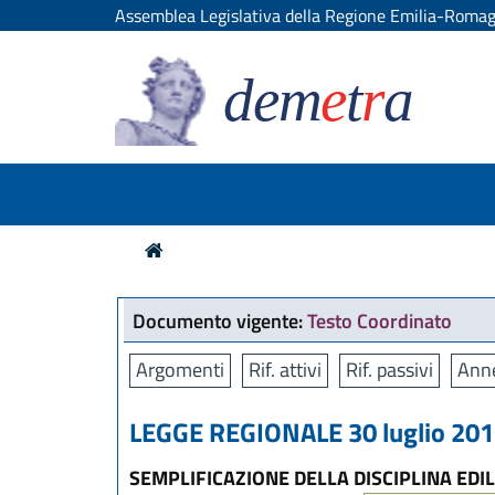
Assemblea Legislativa della Regione Emilia-Roma
dem
e
t
r
a
Documento vigente:
Testo Coordinato
Argomenti
Rif. attivi
Rif. passivi
Anne
LEGGE REGIONALE 30 luglio 2013
SEMPLIFICAZIONE DELLA DISCIPLINA EDIL