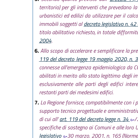
territorio) per gli interventi che prevedano la
urbanistici ed edilizi da utilizzare per il c
immobili soggetti al
decreto legislativo n. 4
titolo abilitativo richiesto, in totale difformi
2004
.
6.
Allo scopo di accelerare e semplificare la pres
119 del decreto legge 19 maggio 2020, n. 
connesse all'emergenza epidemiologica da CO
abilitati in merito allo stato legittimo degli 
esclusivamente alle parti degli edifici inte
restanti parti dei medesimi edifici.
7.
La Regione fornisce, compatibilmente con i pr
supporto tecnico progettuale e amministrativo
di cui all'
art. 119 del decreto legge n. 34
/
specifiche di sostegno ai Comuni e alle loro Un
legislativo
30 marzo. 2001, n. 165 (Norme g