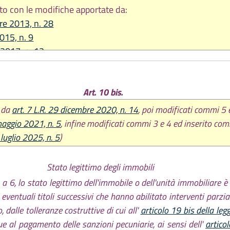
to con le modifiche apportate da:
re 2013, n. 28
2015, n. 9
 2017, n. 12
re 2017, n. 24
re 2020, n. 14
Art. 10 bis.
 2021, n. 5
2022, n. 11
o da
art. 7 L.R. 29 dicembre 2020, n. 14
, poi modificati commi 5
2023, n. 3
maggio 2021, n. 5
, infine modificati commi 3 e 4 ed inserito co
2023, n. 7
 luglio 2025, n. 5
)
re 2023, n. 17
 2024, n. 7
Stato legittimo degli immobili
2025, n. 2
6, lo stato legittimo dell'immobile o dell'unità immobiliare è qu
2025, n. 5
ventuali titoli successivi che hanno abilitato interventi parziali, 
re 2025, n. 11
 dalle tolleranze costruttive di cui all'
articolo 19 bis della le
e al pagamento delle sanzioni pecuniarie, ai sensi dell'
artico