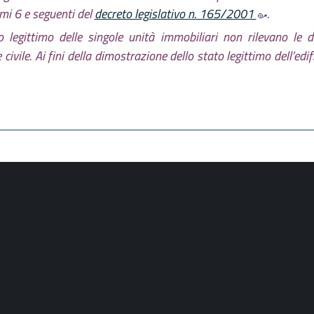
mmi 6 e seguenti del
decreto legislativo n. 165/2001
.
o legittimo delle singole unità immobiliari non rilevano le d
e civile. Ai fini della dimostrazione dello stato legittimo dell’edi