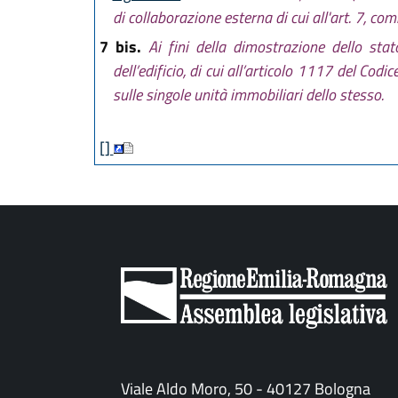
di collaborazione esterna di cui all'art. 7, co
7 bis.
Ai fini della dimostrazione dello stat
dell’edificio, di cui all’articolo 1117 del Codic
sulle singole unità immobiliari dello stesso.
[]
Viale Aldo Moro, 50 - 40127 Bologna