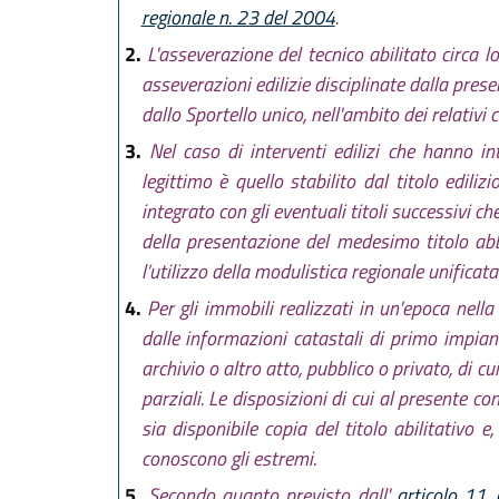
regionale n. 23 del 2004
.
2.
L'asseverazione del tecnico abilitato circa l
asseverazioni edilizie disciplinate dalla prese
dallo Sportello unico, nell'ambito dei relativi c
3.
Nel caso di interventi edilizi che hanno in
legittimo è quello stabilito dal titolo edili
integrato con gli eventuali titoli successivi c
della presentazione del medesimo titolo abbia
l’utilizzo della modulistica regionale unificata
4.
Per gli immobili realizzati in un'epoca nella 
dalle informazioni catastali di primo impiant
archivio o altro atto, pubblico o privato, di cu
parziali. Le disposizioni di cui al presente c
sia disponibile copia del titolo abilitativo 
conoscono gli estremi.
5.
Secondo quanto previsto dall'
articolo 11,