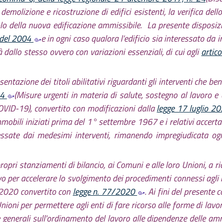
 demolizione e ricostruzione di edifici esistenti, la verifica del
alcolo della nuova edificazione ammissibile. La presente disposi
2 del 2004
e in ogni caso qualora l’edificio sia interessato da i
tà dallo stesso ovvero con variazioni essenziali, di cui agli
artico
entazione dei titoli abilitativi riguardanti gli interventi che bene
34
(Misure urgenti in materia di salute, sostegno al lavoro e 
VID-19), convertito con modificazioni dalla
legge 17 luglio 2
immobili iniziati prima del 1° settembre 1967 e i relativi accerta
ressate dai medesimi interventi, rimanendo impregiudicata ogni
opri stanziamenti di bilancio, ai Comuni e alle loro Unioni, a r
 per accelerare lo svolgimento dei procedimenti connessi agli in
2020 convertito con
legge n. 77/2020
. Ai fini del present
ioni per permettere agli enti di fare ricorso alle forme di lavoro
enerali sull'ordinamento del lavoro alle dipendenze delle am