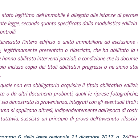
o stato legittimo dell'immobile è allegata alle istanze di perme
nte legge, secondo quanto specificato dalla modulistica edilizia u
ontrolli.
teressato l'intero edificio o unità immobiliare ad esclusione
zio, legittimamente presentato o rilasciato, che ha abilitato l
he hanno abilitato interventi parziali, a condizione che la docume
 incluso copia dei titoli abilitativi pregressi o ne siano stat
.
quale non era obbligatorio acquisire il titolo abilitativo ediliz
o o da altri documenti probanti, quali le riprese fotografiche, 
i sia dimostrata la provenienza, integrati con gli eventuali titoli
omma si applicano altresì, indipendentemente dall'epoca di costr
e, tuttavia, sussista un principio di prova dell’avvenuto rilas
 comma 6, della legge regionale 21 dicembre 2017, n. 24
(Dis