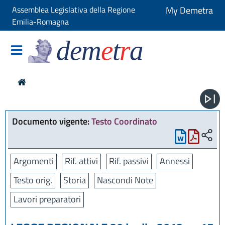
Assemblea Legislativa della Regione
My Demetra
Emilia-Romagna
dem
e
t
r
a
Documento vigente:
Testo Coordinato
Argomenti
Rif. attivi
Rif. passivi
Annessi
Testo orig.
Storia
Nascondi Note
Lavori preparatori