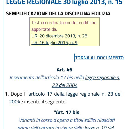
LEGGE REGIONALE 30 luglio 2013, n. 15
SEMPLIFICAZIONE DELLA DISCIPLINA EDILIZIA
Testo coordinato con le modifiche
apportate da:
L.R. 20 dicembre 2013, n. 28
L.R. 16 luglio 2015, n. 9
L.R. 23 giugno 2017, n. 12
L.R. 21 dicembre 2017, n. 24
TORNA AL DOCUMENTO
L.R. 29 dicembre 2020, n. 14
L.R. 20 maggio 2021, n. 5
Art. 46
L.R. 3 agosto 2022, n. 11
Inserimento dell'articolo 17 bis nella
legge regionale n.
L.R. 13 aprile 2023, n. 3
23 del 2004
L.R. 12 luglio 2023, n. 7
1.
Dopo l'
articolo 17 della legge regionale n. 23 del
L.R. 28 dicembre 2023, n. 17
2004
è inserito il seguente:
L.R. 14 giugno 2024, n. 7
L.R. 31 marzo 2025, n. 2
"Art. 17 bis
L.R. 25 luglio 2025, n. 5
Varianti in corso d'opera a titoli edilizi rilasciati
L.R. 29 dicembre 2025, n. 11
prima dell'entrata in vigore della
legge n. 10 del