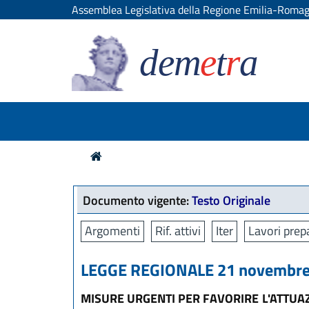
Assemblea Legislativa della Regione Emilia-Roma
dem
e
t
r
a
Documento vigente:
Testo Originale
Argomenti
Rif. attivi
Iter
Lavori prep
LEGGE REGIONALE 21 novembre 
MISURE URGENTI PER FAVORIRE L'ATTUAZ