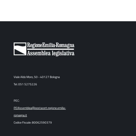
Viale Aldo Moro, 50 - 40127 Bologna
Tel. 051 5275226
PEC:
PEIAssemblea@postacert.regione.emilia-
romagna.it
Codice Fiscale: 80062590379