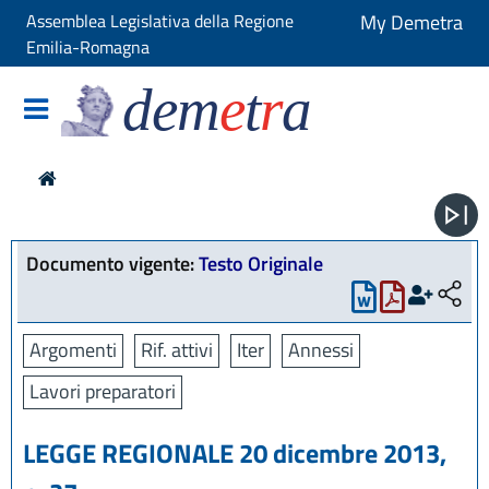
Assemblea Legislativa della Regione
My Demetra
Emilia-Romagna
dem
e
t
r
a
Documento vigente:
Testo Originale
Argomenti
Rif. attivi
Iter
Annessi
Lavori preparatori
LEGGE REGIONALE 20 dicembre 2013,