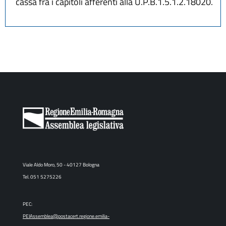
cassa fra i capitoli afferenti alla U.P.B.1.5.1.2.18020.
Viale Aldo Moro, 50 - 40127 Bologna
Tel. 051 5275226
PEC:
PEIAssemblea@postacert.regione.emilia-