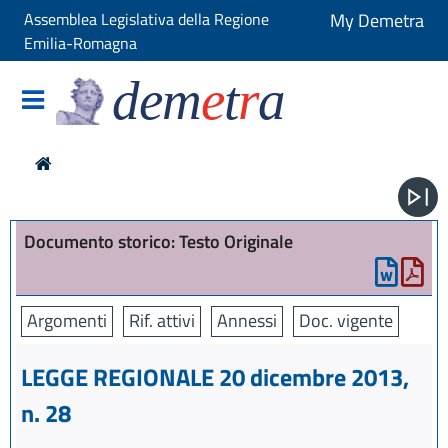
Assemblea Legislativa della Regione
My Demetra
Emilia-Romagna
dem
e
t
r
a
Documento storico: Testo Originale
Argomenti
Rif. attivi
Annessi
Doc. vigente
LEGGE REGIONALE 20 dicembre 2013,
n. 28