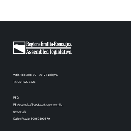
Viale Aldo Moro, 50 - 40127 Bologna
Tel. 051 5275226
PEC:
PEIAssemblea@postacert.regione.emilia-
romagna.it
Codice Fiscale: 80062590379