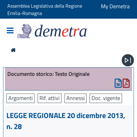
Assemblea Legislativa della Regione
My Demetra
Emilia-Romagna
dem
e
t
r
a
Documento storico: Testo Originale
Argomenti
Rif. attivi
Annessi
Doc. vigente
LEGGE REGIONALE 20 dicembre 2013,
n. 28