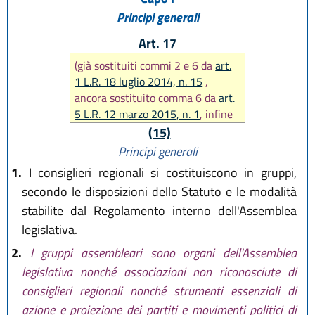
L.R. 27 dicembre 2022, n. 23
Principi generali
Art. 17
(già sostituiti commi 2 e 6 da
art.
1 L.R. 18 luglio 2014, n. 15
,
ancora sostituito comma 6 da
art.
5 L.R. 12 marzo 2015, n. 1
, infine
abrogato comma 7 da
art. 15 L.R.
(15)
12 marzo 2015, n. 1)
Principi generali
1.
I consiglieri regionali si costituiscono in gruppi,
secondo le disposizioni dello Statuto e le modalità
stabilite dal Regolamento interno dell'Assemblea
legislativa.
2.
I gruppi assembleari sono organi dell'Assemblea
legislativa nonché associazioni non riconosciute di
consiglieri regionali nonché strumenti essenziali di
azione e proiezione dei partiti e movimenti politici di