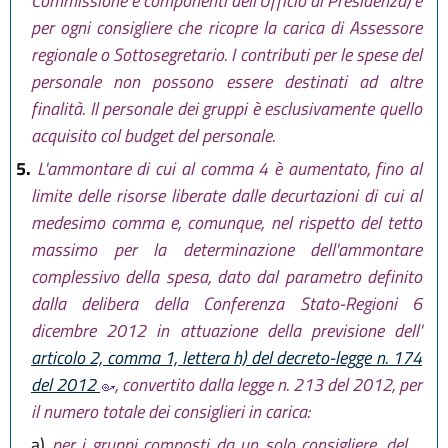
Commissione e componenti dell'Ufficio di Presidenza) e
per ogni consigliere che ricopre la carica di Assessore
regionale o Sottosegretario. I contributi per le spese del
personale non possono essere destinati ad altre
finalità. Il personale dei gruppi è esclusivamente quello
acquisito col budget del personale.
5.
L'ammontare di cui al comma 4 è aumentato, fino al
limite delle risorse liberate dalle decurtazioni di cui al
medesimo comma e, comunque, nel rispetto del tetto
massimo per la determinazione dell'ammontare
complessivo della spesa, dato dal parametro definito
dalla delibera della Conferenza Stato-Regioni 6
dicembre 2012 in attuazione della previsione dell'
articolo 2, comma 1, lettera h) del decreto-legge n. 174
del 2012
, convertito dalla legge n. 213 del 2012, per
il numero totale dei consiglieri in carica:
a)
per i gruppi composti da un solo consigliere, del