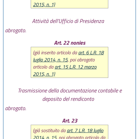
2015, n. 1)
Attività dell'Ufficio di Presidenza
abrogato.
Art. 22 nonies
(già inserito articolo da
art. 6 L.R. 18
luglio 2014, n. 15
, poi abrogato
articolo da
art. 15 L.R. 12 marzo
2015, n. 1)
Trasmissione della documentazione contabile e
deposito del rendiconto
abrogato.
Art. 23
(già sostituito da
art. 7 L.R. 18 luglio
2014, n. 15
, poi abrogato articolo da