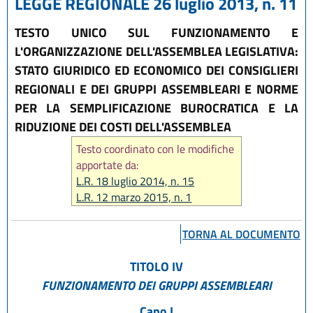
LEGGE REGIONALE 26 luglio 2013, n. 11
TESTO UNICO SUL FUNZIONAMENTO E
L'ORGANIZZAZIONE DELL'ASSEMBLEA LEGISLATIVA:
STATO GIURIDICO ED ECONOMICO DEI CONSIGLIERI
REGIONALI E DEI GRUPPI ASSEMBLEARI E NORME
PER LA SEMPLIFICAZIONE BUROCRATICA E LA
RIDUZIONE DEI COSTI DELL'ASSEMBLEA
Testo coordinato con le modifiche
apportate da:
L.R. 18 luglio 2014, n. 15
L.R. 12 marzo 2015, n. 1
L.R. 29 luglio 2015, n. 12
L.R. 21 ottobre 2015, n.17
TORNA AL DOCUMENTO
L.R. 27 dicembre 2017, n.25
L.R. 20 dicembre 2018, n. 21
TITOLO IV
L.R. 30 luglio 2019, n. 13
FUNZIONAMENTO DEI GRUPPI ASSEMBLEARI
L.R. 3 agosto 2022, n. 11
Capo I