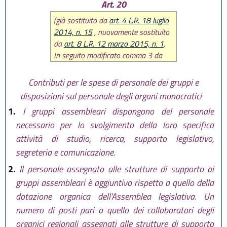
Art. 20
(già sostituito da
art. 4 L.R. 18 luglio
2014, n. 15
, nuovamente sostituito
da
art. 8 L.R. 12 marzo 2015, n. 1
.
In seguito modificato comma 3 da
art. 8 L.R. 27 dicembre 2017, n. 25
,
successivamente soppressi secondo
Contributi per le spese di personale dei gruppi e
periodo comma 7 e comma 8 da art
disposizioni sul personale degli organi monocratici
12
L.R. 20 dicembre 2018, n. 21
.
1.
I gruppi assembleari dispongono del personale
Successivamente modificati comma 4
necessario per lo svolgimento della loro specifica
e comma 5 lett. a) e b) e aggiunte lett.
b-bis) e b-ter) da
art. 5 L.R. 3 agosto
attività di studio, ricerca, supporto legislativo,
2022, n. 11
, in seguito modificato
segreteria e comunicazione.
comma 4 da
art. 18 L.R. 27 dicembre
2.
Il personale assegnato alle strutture di supporto ai
2022, n. 23
)
gruppi assembleari è aggiuntivo rispetto a quello della
dotazione organica dell'Assemblea legislativa. Un
numero di posti pari a quello dei collaboratori degli
organici regionali assegnati alle strutture di supporto