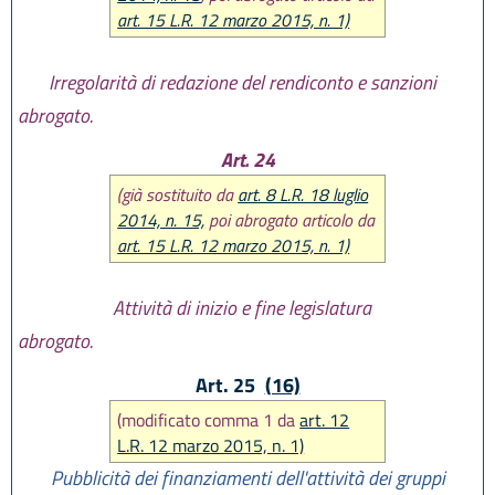
art. 15 L.R. 12 marzo 2015, n. 1)
Irregolarità di redazione del rendiconto e sanzioni
abrogato.
Art. 24
(già sostituito da
art. 8 L.R. 18 luglio
2014, n. 15,
poi abrogato articolo da
art. 15 L.R. 12 marzo 2015, n. 1)
Attività di inizio e fine legislatura
abrogato.
Art. 25
(16)
(modificato comma 1 da
art. 12
L.R. 12 marzo 2015, n. 1)
Pubblicità dei finanziamenti dell'attività dei gruppi