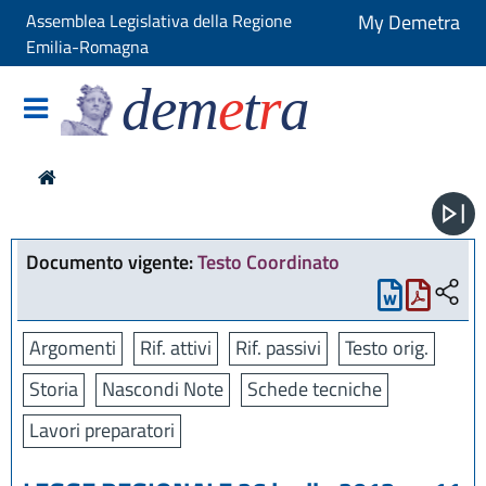
Assemblea Legislativa della Regione
My Demetra
Emilia-Romagna
dem
e
t
r
a
Documento vigente:
Testo Coordinato
Argomenti
Rif. attivi
Rif. passivi
Testo orig.
Storia
Nascondi Note
Schede tecniche
Lavori preparatori