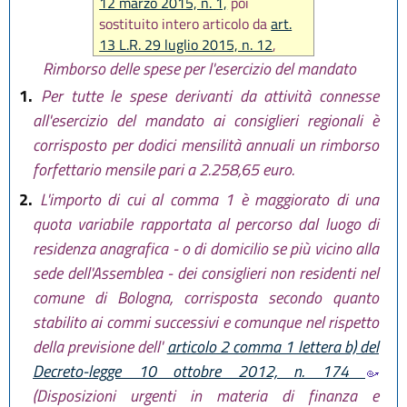
12 marzo 2015, n. 1,
poi
sostituito intero articolo da
art.
13 L.R. 29 luglio 2015, n. 12
,
infine aggiunto comma 10 bis. da
Rimborso delle spese per l'esercizio del mandato
art. 9 L.R. 21 ottobre 2015, n. 17
)
1.
Per tutte le spese derivanti da attività connesse
all'esercizio del mandato ai consiglieri regionali è
corrisposto per dodici mensilità annuali un rimborso
forfettario mensile pari a 2.258,65 euro.
2.
L'importo di cui al comma 1 è maggiorato di una
quota variabile rapportata al percorso dal luogo di
residenza anagrafica - o di domicilio se più vicino alla
sede dell'Assemblea - dei consiglieri non residenti nel
comune di Bologna, corrisposta secondo quanto
stabilito ai commi successivi e comunque nel rispetto
della previsione dell'
articolo 2 comma 1 lettera b) del
Decreto-legge 10 ottobre 2012, n. 174
(Disposizioni urgenti in materia di finanza e