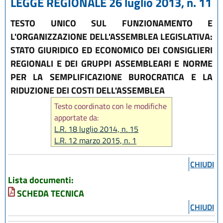
LEGGE REGIONALE 26 luglio 2013, n. 11
TESTO UNICO SUL FUNZIONAMENTO E
L'ORGANIZZAZIONE DELL'ASSEMBLEA LEGISLATIVA:
STATO GIURIDICO ED ECONOMICO DEI CONSIGLIERI
REGIONALI E DEI GRUPPI ASSEMBLEARI E NORME
PER LA SEMPLIFICAZIONE BUROCRATICA E LA
RIDUZIONE DEI COSTI DELL'ASSEMBLEA
Testo coordinato con le modifiche
apportate da:
L.R. 18 luglio 2014, n. 15
L.R. 12 marzo 2015, n. 1
L.R. 29 luglio 2015, n. 12
L.R. 21 ottobre 2015, n.17
CHIUDI
L.R. 27 dicembre 2017, n.25
Lista documenti:
L.R. 20 dicembre 2018, n. 21
SCHEDA TECNICA
L.R. 30 luglio 2019, n. 13
CHIUDI
L.R. 3 agosto 2022, n. 11