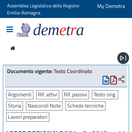
Assemblea Legislativa della Regione
My Demetra
Emilia-Romagna
dem
e
t
r
a
Documento vigente:
Testo Coordinato
Argomenti
Rif. attivi
Rif. passivi
Testo orig.
Storia
Nascondi Note
Schede tecniche
Lavori preparatori