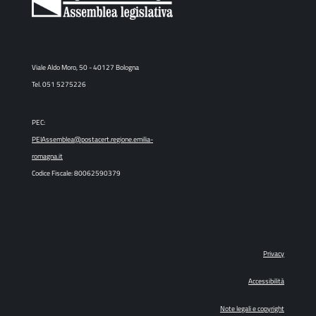
Viale Aldo Moro, 50 - 40127 Bologna
Tel. 051 5275226
PEC:
PEIAssemblea@postacert.regione.emilia-
romagna.it
Codice Fiscale: 80062590379
Privacy
Accessibilità
Note legali e copyright