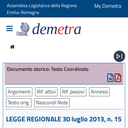
Assemblea Legislativa della Regione
My Demetra
Emilia-Romagna
dem
e
t
r
a
Documento storico: Testo Coordinato
Argomenti
Rif. attivi
Rif. passivi
Annessi
Testo orig.
Nascondi Note
LEGGE REGIONALE 30 luglio 2013, n. 15