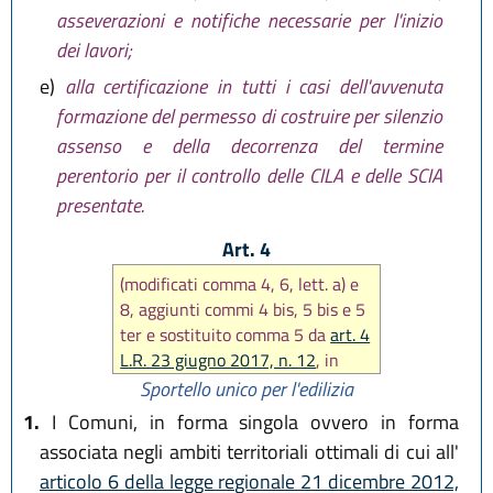
asseverazioni e notifiche necessarie per l'inizio
dei lavori;
e)
alla certificazione in tutti i casi dell'avvenuta
formazione del permesso di costruire per silenzio
assenso e della decorrenza del termine
perentorio per il controllo delle CILA e delle SCIA
presentate.
Art. 4
(modificati comma 4, 6, lett. a) e
8, aggiunti commi 4 bis, 5 bis e 5
ter e sostituito comma 5 da
art. 4
L.R. 23 giugno 2017, n. 12
, in
seguito modificato comma 4 e
Sportello unico per l'edilizia
sostituito comma 5 da
art. 3 L.R.
1.
I Comuni, in forma singola ovvero in forma
29 dicembre 2020, n. 14
, poi
associata negli ambiti territoriali ottimali di cui all'
modificato comma 5 da
art. 14
articolo 6 della legge regionale 21 dicembre 2012,
L.R. 20 maggio 2021, n. 5
)