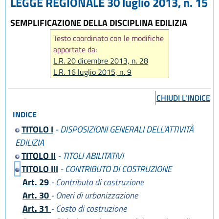
LEGGE REGIONALE 30 luglio 2013, n. 15
SEMPLIFICAZIONE DELLA DISCIPLINA EDILIZIA
Testo coordinato con le modifiche
apportate da:
L.R. 20 dicembre 2013, n. 28
L.R. 16 luglio 2015, n. 9
L.R. 23 giugno 2017, n. 12
L.R. 21 dicembre 2017, n. 24
CHIUDI L'INDICE
L.R. 29 dicembre 2020, n. 14
INDICE
L.R. 20 maggio 2021, n. 5
L.R. 3 agosto 2022, n. 11
TITOLO I
- DISPOSIZIONI GENERALI DELL'ATTIVITÀ
L.R. 13 aprile 2023, n. 3
EDILIZIA
L.R. 12 luglio 2023, n. 7
TITOLO II
- TITOLI ABILITATIVI
L.R. 28 dicembre 2023, n. 17
TITOLO III
- CONTRIBUTO DI COSTRUZIONE
L.R. 14 giugno 2024, n. 7
Art. 29
- Contributo di costruzione
L.R. 31 marzo 2025, n. 2
Art. 30
- Oneri di urbanizzazione
L.R. 25 luglio 2025, n. 5
L.R. 29 dicembre 2025, n. 11
Art. 31
- Costo di costruzione