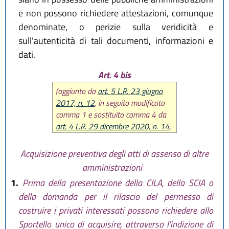
e non possono richiedere attestazioni, comunque
denominate, o perizie sulla veridicità e
sull'autenticità di tali documenti, informazioni e
dati.
Art. 4 bis
(aggiunto da
art. 5 L.R. 23 giugno
2017, n. 12
, in seguito modificato
comma 1 e sostituito comma 4 da
art. 4 L.R. 29 dicembre 2020, n. 14
,
poi modificato comma 4 da
art. 15
L.R. 20 maggio 2021, n. 5
)
Acquisizione preventiva degli atti di assenso di altre
amministrazioni
1.
Prima della presentazione della CILA, della SCIA o
della domanda per il rilascio del permesso di
costruire i privati interessati possono richiedere allo
Sportello unico di acquisire, attraverso l'indizione di