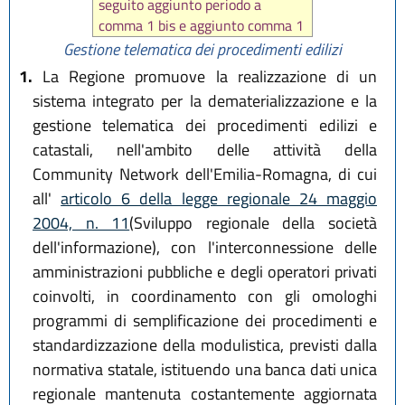
seguito aggiunto periodo a
comma 1 bis e aggiunto comma 1
ter da
art. 2 L.R. 29 dicembre
Gestione telematica dei procedimenti edilizi
2020, n. 14
)
1.
La Regione promuove la realizzazione di un
sistema integrato per la dematerializzazione e la
gestione telematica dei procedimenti edilizi e
catastali, nell'ambito delle attività della
Community Network dell'Emilia-Romagna, di cui
all'
articolo 6 della legge regionale 24 maggio
2004, n. 11
(Sviluppo regionale della società
dell'informazione), con l'interconnessione delle
amministrazioni pubbliche e degli operatori privati
coinvolti, in coordinamento con gli omologhi
programmi di semplificazione dei procedimenti e
standardizzazione della modulistica, previsti dalla
normativa statale, istituendo una banca dati unica
regionale mantenuta costantemente aggiornata