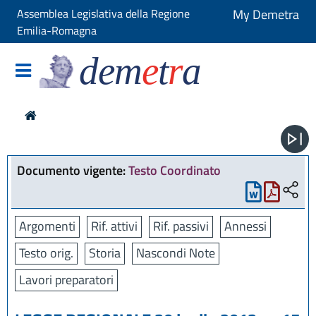
Assemblea Legislativa della Regione
My Demetra
Emilia-Romagna
dem
e
t
r
a
Documento vigente:
Testo Coordinato
Argomenti
Rif. attivi
Rif. passivi
Annessi
Testo orig.
Storia
Nascondi Note
Lavori preparatori