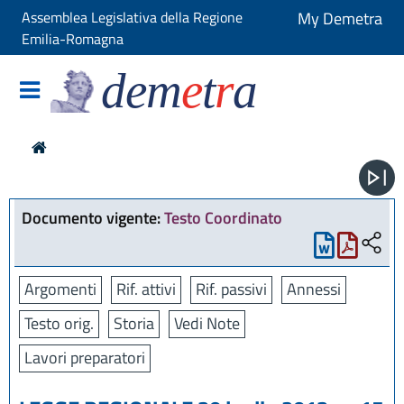
Assemblea Legislativa della Regione
My Demetra
Emilia-Romagna
dem
e
t
r
a
Documento vigente:
Testo Coordinato
Argomenti
Rif. attivi
Rif. passivi
Annessi
Testo orig.
Storia
Vedi Note
Lavori preparatori