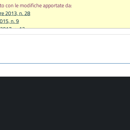
to con le modifiche apportate da:
re 2013, n. 28
2015, n. 9
 2017, n. 12
re 2017, n. 24
re 2020, n. 14
 2021, n. 5
2022, n. 11
2023, n. 3
2023, n. 7
re 2023, n. 17
 2024, n. 7
2025, n. 2
2025, n. 5
re 2025, n. 11