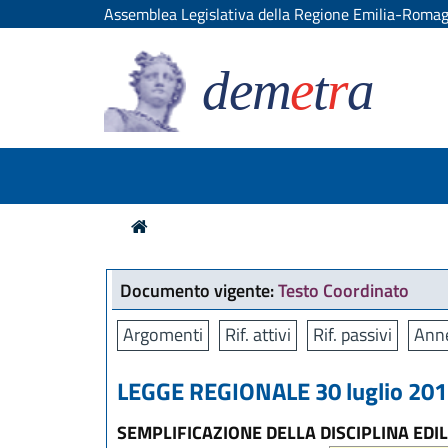
Assemblea Legislativa della Regione Emilia-Roma
dem
e
t
r
a
Documento vigente:
Testo Coordinato
Argomenti
Rif. attivi
Rif. passivi
Anne
LEGGE REGIONALE 30 luglio 2013
SEMPLIFICAZIONE DELLA DISCIPLINA EDIL