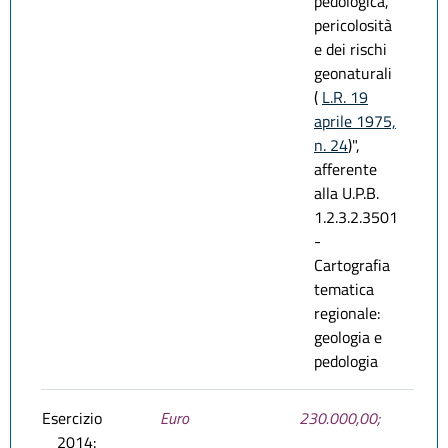
pedologica,
pericolosità
e dei rischi
geonaturali
(
L.R. 19
aprile 1975,
n. 24
)",
afferente
alla U.P.B.
1.2.3.2.3501
-
Cartografia
tematica
regionale:
geologia e
pedologia
Esercizio
Euro
230.000,00;
2014: