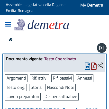
Assemblea Legislativa della Regione
My Demetra
Emilia-Romagna
dem
e
t
r
a
Documento vigente:
Testo Coordinato
Argomenti
Rif. attivi
Rif. passivi
Annessi
Testo orig.
Storia
Nascondi Note
Lavori preparatori
Delibere attuative