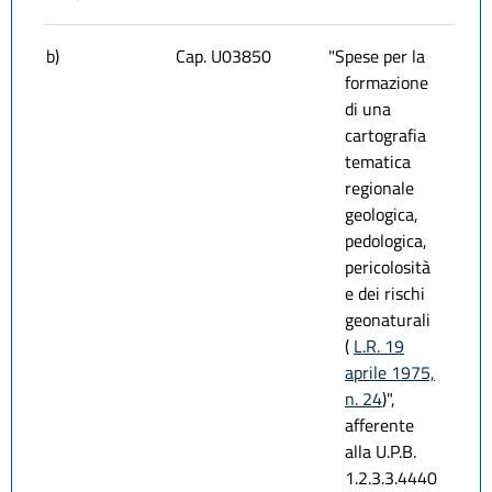
b)
Cap. U03850
"Spese per la
formazione
di una
cartografia
tematica
regionale
geologica,
pedologica,
pericolosità
e dei rischi
geonaturali
(
L.R. 19
aprile 1975,
n. 24
)",
afferente
alla U.P.B.
1.2.3.3.4440