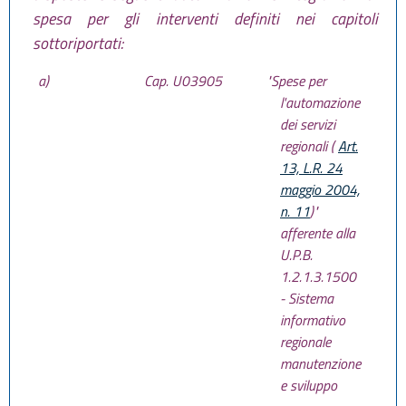
spesa per gli interventi definiti nei capitoli
sottoriportati:
a)
Cap. U03905
"Spese per
l'automazione
dei servizi
regionali (
Art.
13, L.R. 24
maggio 2004,
n. 11
)"
afferente alla
U.P.B.
1.2.1.3.1500
- Sistema
informativo
regionale
manutenzione
e sviluppo