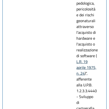
pedologica,
pericolosità
e dei rischi
geonaturali
attraverso
l'acquisto di
hardware e
l'acquisto o
realizzazione
di software (
L.R. 19
aprile 1975,
n. 24
)",
afferente
alla U.P.B.
1.2.3.3.4440
- Sviluppo
di
cartografia