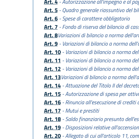
Art. 4
- Autorizzazione all'impegno e al p
Art. 5
- Quadro generale riassuntivo del bi
Art. 6
- Spese di carattere obbligatorio
Art. 7
- Fondo di riserva del bilancio di cas
Art. 8
Variazioni di bilancio a norma dell'ar
Art. 9
- Variazioni di bilancio a norma dell'
Art. 10
- Variazioni di bilancio a norma del
Art. 11
- Variazioni di bilancio a norma del
Art. 12
- Variazioni di bilancio a norma del
Art. 13
Variazioni di bilancio a norma dell'
Art. 14
- Attuazione del Titolo II del decret
Art. 15
- Autorizzazione di spesa per attivit
Art. 16
- Rinuncia all'esecuzione di crediti
Art. 17
- Mutui e prestiti
Art. 18
- Saldo finanziario presunto dell'e
Art. 19
- Disposizioni relative all'accension
Art. 20
- Allegato di cui all'articolo 11, co