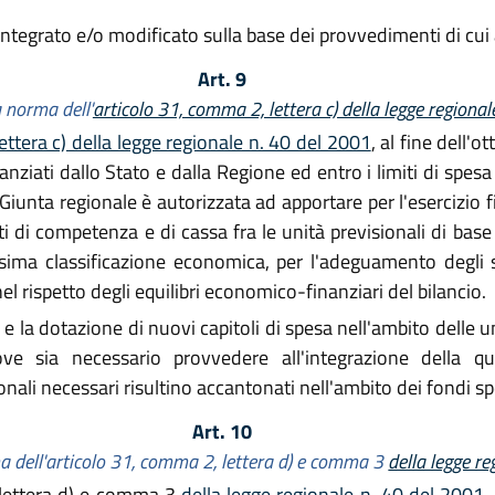
integrato e/o modificato sulla base dei provvedimenti di cui 
Art. 9
a norma dell'
articolo 31, comma 2, lettera c) della legge regiona
ettera c) della legge regionale n. 40 del 2001
, al fine dell'o
ziati dallo Stato e dalla Regione ed entro i limiti di spesa 
 Giunta regionale è autorizzata ad apportare per l'esercizio
ti di competenza e di cassa fra le unità previsionali di base
desima classificazione economica, per l'adeguamento degli 
el rispetto degli equilibri economico-finanziari del bilancio.
e e la dotazione di nuovi capitoli di spesa nell'ambito delle un
ve sia necessario provvedere all'integrazione della q
nali necessari risultino accantonati nell'ambito dei fondi spe
Art. 10
ma dell'articolo 31, comma 2, lettera d) e comma 3
della legge r
 lettera d) e comma 3
della legge regionale n. 40 del 2001
,