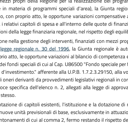
mezzi propri della Regione per la realizzazione dei progra
in materia di programmi speciali d'area), la Giunta regio
rio, con proprio atto, le opportune variazioni compensative
 i relativi capitoli di spesa e all'interno delle quote di fina
ioni della legge finanziaria regionale, nel rispetto degli equil
ione nella gestione degli interventi, finanziati con mezzi pro
a
legge regionale n. 30 del 1996
, la Giunta regionale è aut
io atto, le opportune variazioni al bilancio di competenza e 
 fondi speciali di cui al Cap. U86500 "Fondo speciale per fa
d'investimento." afferente alla U.P.B. 1.7.2.3.29150, alla voc
 oneri derivanti da provvedimenti legislativi regionali in c
oce specifica dell'elenco n. 2, allegati alla legge di approva
 stesso.
tazione di capitoli esistenti, l'istituzione e la dotazione di
i nuove unità previsionali di base, esclusivamente in attuazion
cantonamenti di cui al comma 2, fermo restando il rispetto de