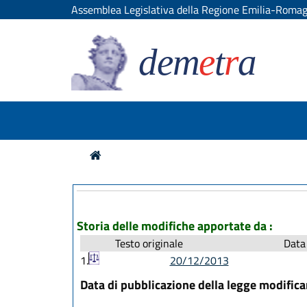
Assemblea Legislativa della Regione Emilia-Roma
dem
e
t
r
a
Storia delle modifiche apportate da :
Testo originale
Data 
1.
20/12/2013
Data di pubblicazione della legge modific