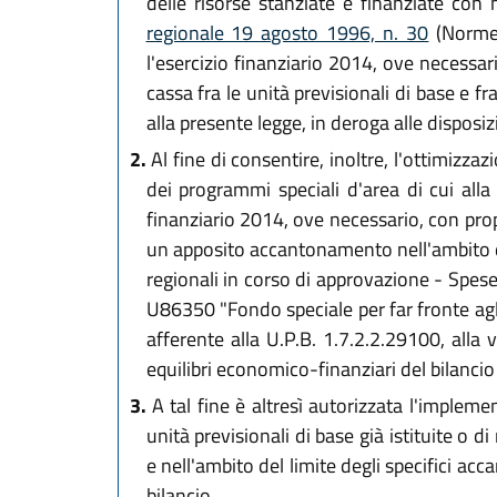
delle risorse stanziate e finanziate con 
regionale 19 agosto 1996, n. 30
(Norme 
l'esercizio finanziario 2014, ove necessa
cassa fra le unità previsionali di base e fra
alla presente legge, in deroga alle disposiz
2.
Al fine di consentire, inoltre, l'ottimizzaz
dei programmi speciali d'area di cui all
finanziario 2014, ove necessario, con propr
un apposito accantonamento nell'ambito dei
regionali in corso di approvazione - Spese 
U86350 "Fondo speciale per far fronte agli
afferente alla U.P.B. 1.7.2.2.29100, alla v
equilibri economico-finanziari del bilancio
3.
A tal fine è altresì autorizzata l'implemen
unità previsionali di base già istituite o d
e nell'ambito del limite degli specifici ac
bilancio.