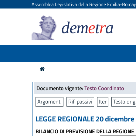
Assemblea Legislativa della Regione Emilia-Roma
dem
e
t
r
a
Documento vigente:
Testo Coordinato
Argomenti
Rif. passivi
Iter
Testo orig
LEGGE REGIONALE 20 dicembre 2
BILANCIO DI PREVISIONE DELLA REGIONE