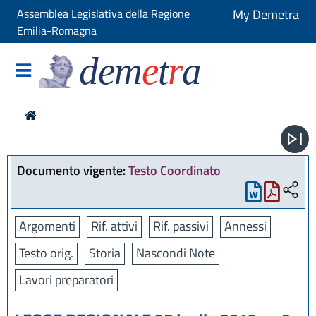
Assemblea Legislativa della Regione
My Demetra
Emilia-Romagna
dem
e
t
r
a
Documento vigente:
Testo Coordinato
Argomenti
Rif. attivi
Rif. passivi
Annessi
Testo orig.
Storia
Nascondi Note
Lavori preparatori