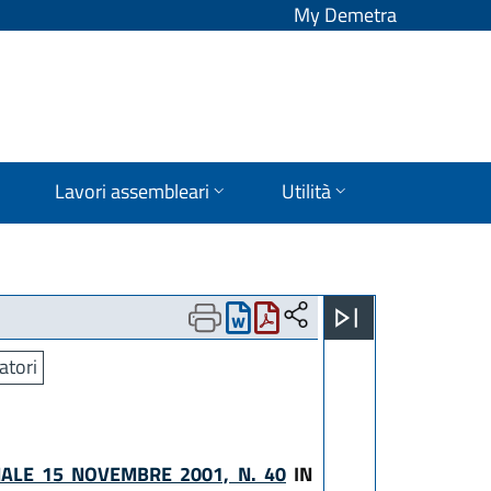
My Demetra
Lavori assembleari
Utilità
atori
NALE 15 NOVEMBRE 2001, N. 40
IN