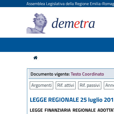
Assemblea Legislativa della Regione Emilia-Roma
dem
e
t
r
a
Documento vigente:
Testo Coordinato
Argomenti
Rif. attivi
Rif. passivi
Anne
LEGGE REGIONALE 25 luglio 2013
LEGGE FINANZIARIA REGIONALE ADOTT