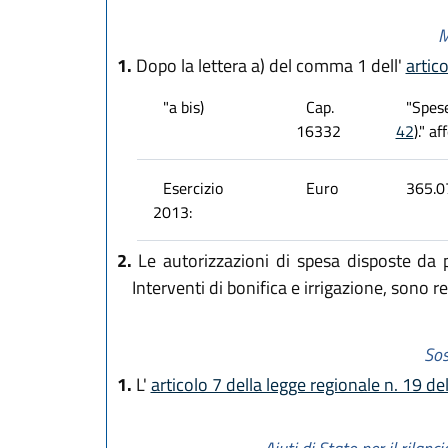
M
1.
Dopo la lettera a) del comma 1 dell'
artic
"a bis)
Cap.
"Spese
16332
42
)." a
Esercizio
Euro
365.07
2013:
2.
Le autorizzazioni di spesa disposte da pr
Interventi di bonifica e irrigazione, sono 
Sos
1.
L'
articolo 7 della legge regionale n. 19 d