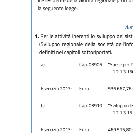
Il Presidente della Giunta regionale promu
la seguente legge:
Aut
1.
Per le attività inerenti lo sviluppo del si
(Sviluppo regionale della società dell'in
definiti nei capitoli sottoriportati:
a)
Cap. 03905
"Spese per l
1.2.1.3.1
Esercizio 2013:
Euro
536.667,76;
b)
Cap. 03910
"Sviluppo de
1.2.1.3.15
Esercizio 2013:
Euro
469.515,80;