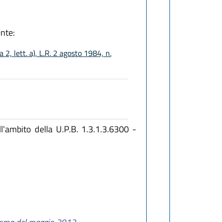
nte:
 2, lett. a), L.R. 2 agosto 1984, n.
l'ambito della U.P.B. 1.3.1.3.6300 -