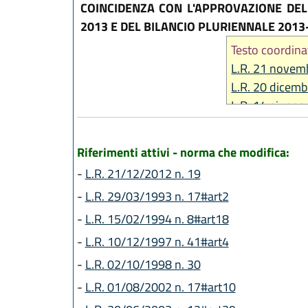
COINCIDENZA CON L'APPROVAZIONE DELL
2013 E DEL BILANCIO PLURIENNALE 201
Testo coordina
L.R. 21 novemb
L.R. 20 dicemb
L.R. 14 giugno
Riferimenti attivi - norma che modifica:
-
L.R. 21/12/2012 n. 19
-
L.R. 29/03/1993 n. 17#art2
-
L.R. 15/02/1994 n. 8#art18
-
L.R. 10/12/1997 n. 41#art4
-
L.R. 02/10/1998 n. 30
-
L.R. 01/08/2002 n. 17#art10