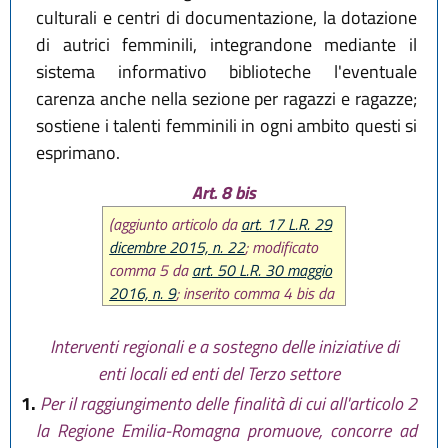
culturali e centri di documentazione, la dotazione
di autrici femminili, integrandone mediante il
sistema informativo biblioteche l'eventuale
carenza anche nella sezione per ragazzi e ragazze;
sostiene i talenti femminili in ogni ambito questi si
esprimano.
Art. 8 bis
(aggiunto articolo da
art. 17 L.R. 29
dicembre 2015, n. 22
; modificato
comma 5 da
art. 50 L.R. 30 maggio
2016, n. 9
; inserito comma 4 bis da
art. 23
L.R. 14 giugno 2024, n. 7
;
sostituita rubrica e comma 4 e
Interventi regionali e a sostegno delle iniziative di
modificato comma 3 da art. 24
L.R.
enti locali ed enti del Terzo settore
28 luglio 2026, n. 9
)
1.
Per il raggiungimento delle finalità di cui all'articolo 2
la Regione Emilia-Romagna promuove, concorre ad