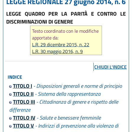
LEGGE REGIONALE 27 giugno 2014, n. 6
LEGGE QUADRO PER LA PARITÀ E CONTRO LE
DISCRIMINAZIONI DI GENERE
Testo coordinato con le modifiche
apportate da:
L.R. 29 dicembre 2015, n. 22
L.R. 30 maggio 2016, n. 9
L.R. 22 ottobre 2018, n. 14
L.R. 1 agosto 2019, n. 15
CHIUDI L'INDICE
L.R. 29 dicembre 2020 n. 11
INDICE
L.R. 20 maggio 2021, n. 4
L.R. 14 giugno 2024, n. 7
TITOLO I
- Disposizioni generali e norme di principio
L.R. 25 luglio 2025, n. 9
TITOLO II
- Sistema della rappresentanza
L.R. 28 luglio 2026, n. 9
TITOLO III
- Cittadinanza di genere e rispetto delle
differenze
TITOLO IV
- Salute e benessere femminile
TITOLO V
- Indirizzi di prevenzione alla violenza di