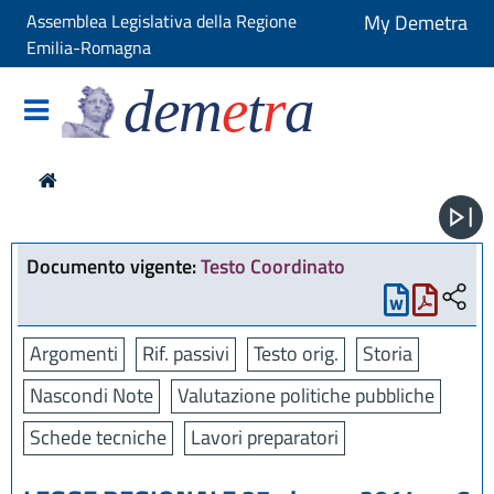
Assemblea Legislativa della Regione
My Demetra
Emilia-Romagna
dem
e
t
r
a
Documento vigente:
Testo Coordinato
Argomenti
Rif. passivi
Testo orig.
Storia
Nascondi Note
Valutazione politiche pubbliche
Schede tecniche
Lavori preparatori