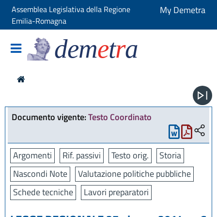
Assemblea Legislativa della Regione
My Demetra
Emilia-Romagna
dem
e
t
r
a
Documento vigente:
Testo Coordinato
Argomenti
Rif. passivi
Testo orig.
Storia
Nascondi Note
Valutazione politiche pubbliche
Schede tecniche
Lavori preparatori