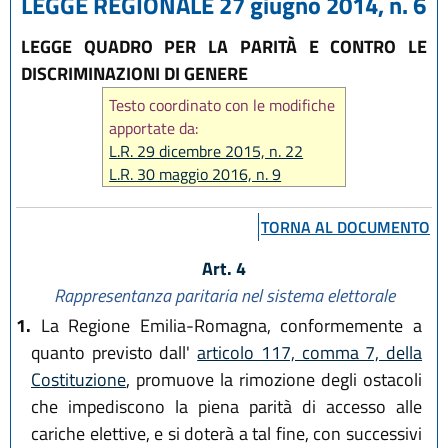
LEGGE REGIONALE 27 giugno 2014, n. 6
LEGGE QUADRO PER LA PARITÀ E CONTRO LE
DISCRIMINAZIONI DI GENERE
Testo coordinato con le modifiche
apportate da:
L.R. 29 dicembre 2015, n. 22
L.R. 30 maggio 2016, n. 9
L.R. 22 ottobre 2018, n. 14
L.R. 1 agosto 2019, n. 15
TORNA AL DOCUMENTO
L.R. 29 dicembre 2020 n. 11
L.R. 20 maggio 2021, n. 4
Art. 4
L.R. 14 giugno 2024, n. 7
Rappresentanza paritaria nel sistema elettorale
L.R. 25 luglio 2025, n. 9
1.
La Regione Emilia-Romagna, conformemente a
L.R. 28 luglio 2026, n. 9
quanto previsto dall'
articolo 117, comma 7, della
Costituzione
, promuove la rimozione degli ostacoli
che impediscono la piena parità di accesso alle
cariche elettive, e si doterà a tal fine, con successivi