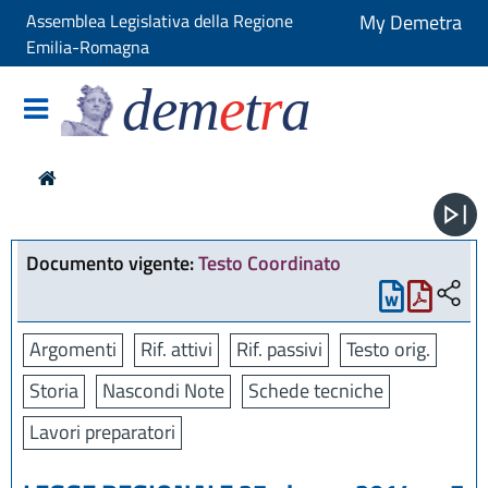
Assemblea Legislativa della Regione
My Demetra
Emilia-Romagna
dem
e
t
r
a
Documento vigente:
Testo Coordinato
Argomenti
Rif. attivi
Rif. passivi
Testo orig.
Storia
Nascondi Note
Schede tecniche
Lavori preparatori