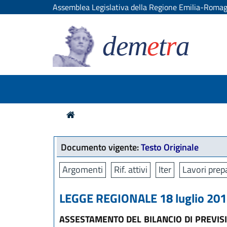
Assemblea Legislativa della Regione Emilia-Roma
dem
e
t
r
a
Documento vigente:
Testo Originale
Argomenti
Rif. attivi
Iter
Lavori prep
LEGGE REGIONALE 18 luglio 2014
ASSESTAMENTO DEL BILANCIO DI PREVISI