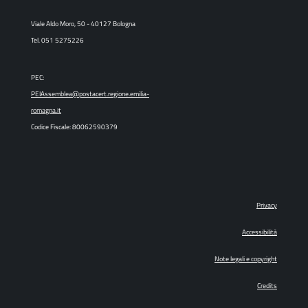
Viale Aldo Moro, 50 - 40127 Bologna
Tel. 051 5275226
PEC:
PEIAssemblea@postacert.regione.emilia-
romagna.it
Codice Fiscale: 80062590379
Privacy
Accessibilità
Note legali e copyright
Credits