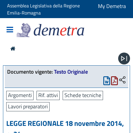
Assemblea Legislativa della Regione
My Demetra
Emilia-Romagna
dem
e
t
r
a
Documento vigente:
Testo Originale
Argomenti
Rif. attivi
Schede tecniche
Lavori preparatori
LEGGE REGIONALE 18 novembre 2014,