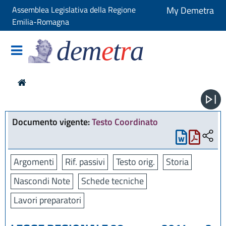
Assemblea Legislativa della Regione
My Demetra
Emilia-Romagna
dem
e
t
r
a
Documento vigente:
Testo Coordinato
Argomenti
Rif. passivi
Testo orig.
Storia
Nascondi Note
Schede tecniche
Lavori preparatori