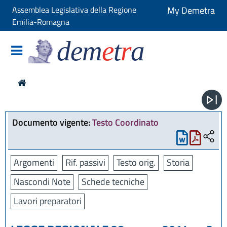
Assemblea Legislativa della Regione
My Demetra
Emilia-Romagna
dem
e
t
r
a
Documento vigente:
Testo Coordinato
Argomenti
Rif. passivi
Testo orig.
Storia
Nascondi Note
Schede tecniche
Lavori preparatori