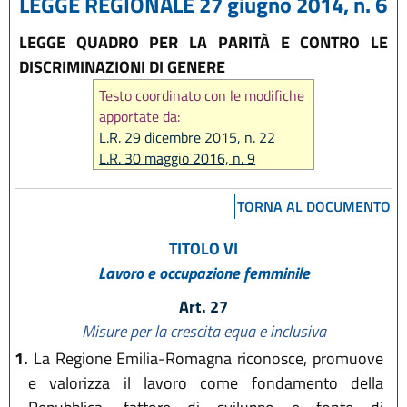
LEGGE REGIONALE 27 giugno 2014, n. 6
LEGGE QUADRO PER LA PARITÀ E CONTRO LE
DISCRIMINAZIONI DI GENERE
Testo coordinato con le modifiche
apportate da:
L.R. 29 dicembre 2015, n. 22
L.R. 30 maggio 2016, n. 9
L.R. 22 ottobre 2018, n. 14
L.R. 1 agosto 2019, n. 15
TORNA AL DOCUMENTO
L.R. 29 dicembre 2020 n. 11
L.R. 20 maggio 2021, n. 4
TITOLO VI
L.R. 14 giugno 2024, n. 7
Lavoro e occupazione femminile
L.R. 25 luglio 2025, n. 9
L.R. 28 luglio 2026, n. 9
Art. 27
Misure per la crescita equa e inclusiva
1.
La Regione Emilia-Romagna riconosce, promuove
e valorizza il lavoro come fondamento della