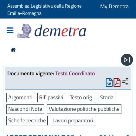
Assemblea Legislativa della Regione
My Demetra
Emilia-Romagna
dem
e
t
r
a
Documento vigente:
Testo Coordinato
Argomenti
Rif. passivi
Testo orig.
Storia
Nascondi Note
Valutazione politiche pubbliche
Schede tecniche
Lavori preparatori