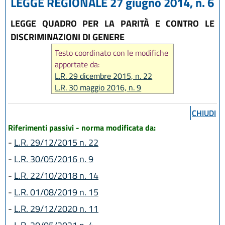
LEGGE REGIONALE 27 giugno 2014, n. 6
LEGGE QUADRO PER LA PARITÀ E CONTRO LE
DISCRIMINAZIONI DI GENERE
Testo coordinato con le modifiche
apportate da:
L.R. 29 dicembre 2015, n. 22
L.R. 30 maggio 2016, n. 9
L.R. 22 ottobre 2018, n. 14
L.R. 1 agosto 2019, n. 15
CHIUDI
L.R. 29 dicembre 2020 n. 11
Riferimenti passivi - norma modificata da:
L.R. 20 maggio 2021, n. 4
-
L.R. 29/12/2015 n. 22
L.R. 14 giugno 2024, n. 7
L.R. 25 luglio 2025, n. 9
-
L.R. 30/05/2016 n. 9
L.R. 28 luglio 2026, n. 9
-
L.R. 22/10/2018 n. 14
-
L.R. 01/08/2019 n. 15
-
L.R. 29/12/2020 n. 11