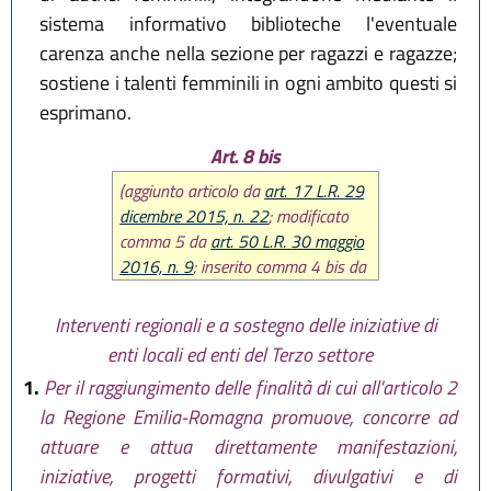
sistema informativo biblioteche l'eventuale
carenza anche nella sezione per ragazzi e ragazze;
sostiene i talenti femminili in ogni ambito questi si
esprimano.
Art. 8 bis
(aggiunto articolo da
art. 17 L.R. 29
dicembre 2015, n. 22
; modificato
comma 5 da
art. 50 L.R. 30 maggio
2016, n. 9
; inserito comma 4 bis da
art. 23
L.R. 14 giugno 2024, n. 7
;
sostituita rubrica e comma 4 e
Interventi regionali e a sostegno delle iniziative di
modificato comma 3 da art. 24
L.R.
enti locali ed enti del Terzo settore
28 luglio 2026, n. 9
)
1.
Per il raggiungimento delle finalità di cui all'articolo 2
la Regione Emilia-Romagna promuove, concorre ad
attuare e attua direttamente manifestazioni,
iniziative, progetti formativi, divulgativi e di