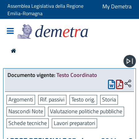
Assemblea Legislativa della Regione
My Demetra
Emilia-Romagna
dem
e
t
r
a
Documento vigente:
Testo Coordinato
Argomenti
Rif. passivi
Testo orig.
Storia
Nascondi Note
Valutazione politiche pubbliche
Schede tecniche
Lavori preparatori