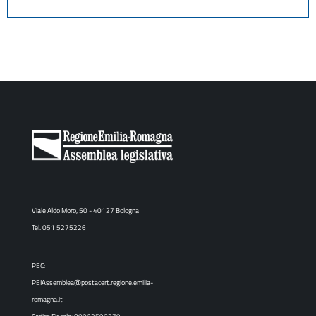
Viale Aldo Moro, 50 - 40127 Bologna
Tel. 051 5275226
PEC:
PEIAssemblea@postacert.regione.emilia-
romagna.it