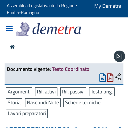
Assemblea Legislativa della Regione
My Demetra
Emilia-Romagna
dem
e
t
r
a
Documento vigente:
Testo Coordinato
Argomenti
Rif. attivi
Rif. passivi
Testo orig.
Storia
Nascondi Note
Schede tecniche
Lavori preparatori