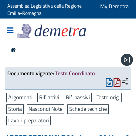
Assemblea Legislativa della Regione
My Demetra
Emilia-Romagna
dem
e
t
r
a
Documento vigente:
Testo Coordinato
Argomenti
Rif. attivi
Rif. passivi
Testo orig.
Storia
Nascondi Note
Schede tecniche
Lavori preparatori