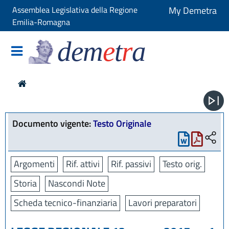
Assemblea Legislativa della Regione
My Demetra
Emilia-Romagna
dem
e
t
r
a
Documento vigente:
Testo Originale
Argomenti
Rif. attivi
Rif. passivi
Testo orig.
Storia
Nascondi Note
Scheda tecnico-finanziaria
Lavori preparatori